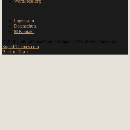
WordPress.org
Impressum
Datenschutz
✉︎ Kontakt
© 2026 CulturalNoise Online Magazin
| WordPress Theme by
SuperbThemes.com
Back to Top ↑