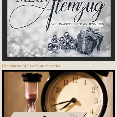
[Denkanstoß] Leseflaute beendet