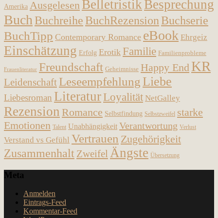
Belletristik
Besprechung
Ausgelesen
Amerika
Buch
Buchreihe
BuchRezension
Buchserie
eBook
BuchTipp
Contemporary Romance
Ehrgeiz
Einschätzung
Familie
Erotik
Erfolg
Familienprobleme
KR
Freundschaft
Happy End
Geheimnisse
Frauenliteratur
Liebe
Leseempfehlung
Leidenschaft
Literatur
Loyalität
Liebesroman
NetGalley
Rezension
Romance
starke
Selbstfindung
Selbstzweifel
Emotionen
Verantwortung
Unabhängigkeit
Talent
Verlust
Vertrauen
Zugehörigkeit
Verstand vs Gefühl
Ängste
Zusammenhalt
Zweifel
Übersetzung
Meta
Anmelden
Eintrags-Feed
Kommentar-Feed