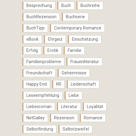
Besprechung
Buch
Buchreihe
BuchRezension
Buchserie
BuchTipp
Contemporary Romance
eBook
Ehrgeiz
Einschätzung
Erfolg
Erotik
Familie
Familienprobleme
Frauenliteratur
Freundschaft
Geheimnisse
Happy End
KR
Leidenschaft
Leseempfehlung
Liebe
Liebesroman
Literatur
Loyalität
NetGalley
Rezension
Romance
Selbstfindung
Selbstzweifel