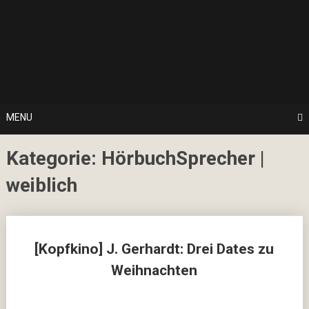
Skip
… hier spielt Kultur die erste Geige!
to
CulturalNoise
content
Online
Magazin
MENU
Kategorie:
HörbuchSprecher |
weiblich
Posts
[Kopfkino] J. Gerhardt: Drei Dates zu
navigation
Weihnachten