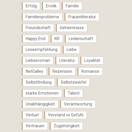
Erfolg
Erotik
Familie
Familienprobleme
Frauenliteratur
Freundschaft
Geheimnisse
Happy End
KR
Leidenschaft
Leseempfehlung
Liebe
Liebesroman
Literatur
Loyalität
NetGalley
Rezension
Romance
Selbstfindung
Selbstzweifel
starke Emotionen
Talent
Unabhängigkeit
Verantwortung
Verlust
Verstand vs Gefühl
Vertrauen
Zugehörigkeit