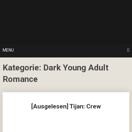
Skip
… hier spielt Kultur die erste Geige!
to
CulturalNoise
content
Online
Magazin
MENU
Kategorie:
Dark Young Adult
Romance
Posts
[Ausgelesen] Tijan: Crew
navigation