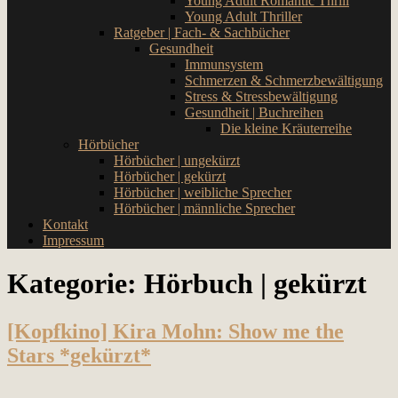
Young Adult Romantic Thrill
Young Adult Thriller
Ratgeber | Fach- & Sachbücher
Gesundheit
Immunsystem
Schmerzen & Schmerzbewältigung
Stress & Stressbewältigung
Gesundheit | Buchreihen
Die kleine Kräuterreihe
Hörbücher
Hörbücher | ungekürzt
Hörbücher | gekürzt
Hörbücher | weibliche Sprecher
Hörbücher | männliche Sprecher
Kontakt
Impressum
Kategorie:
Hörbuch | gekürzt
[Kopfkino] Kira Mohn: Show me the
Stars *gekürzt*