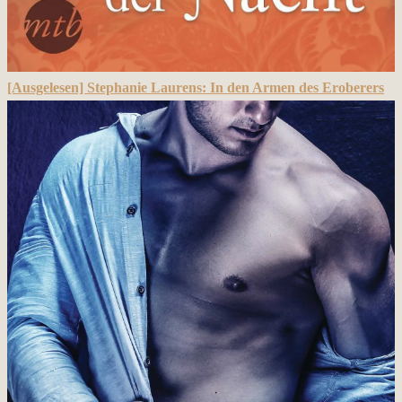
[Ausgelesen] Stephanie Laurens: In den Armen des Eroberers