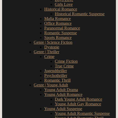
Girls Love
Historical Romance
Historical Romantic Suspense
Mafia Romance
Office Romance
Paranormal Romance
Romantic Suspense
Sports Romance
Genre | Science Fiction
Dystopie
Genre | Thriller
Crime
Crime Fiction
True Crime
Jugendthriller
Psychothriller
Romantic Thrill
Genre | Young Adult
Young Adult Drama
Young Adult Romance
Dark Young Adult Romance
Young Adult Gay Romance
Young Adult Suspense
Young Adult Romantic Suspense