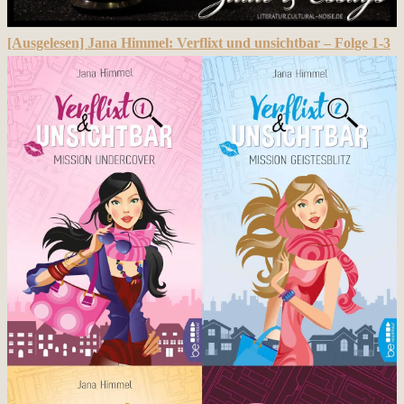
[Ausgelesen] Jana Himmel: Verflixt und unsichtbar – Folge 1-3