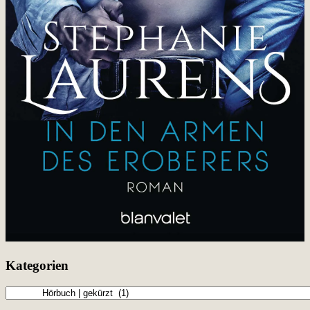
Kategorien
Kategorien