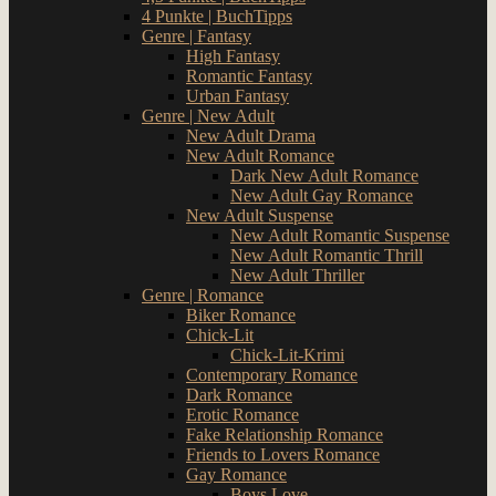
4 Punkte | BuchTipps
Genre | Fantasy
High Fantasy
Romantic Fantasy
Urban Fantasy
Genre | New Adult
New Adult Drama
New Adult Romance
Dark New Adult Romance
New Adult Gay Romance
New Adult Suspense
New Adult Romantic Suspense
New Adult Romantic Thrill
New Adult Thriller
Genre | Romance
Biker Romance
Chick-Lit
Chick-Lit-Krimi
Contemporary Romance
Dark Romance
Erotic Romance
Fake Relationship Romance
Friends to Lovers Romance
Gay Romance
Boys Love