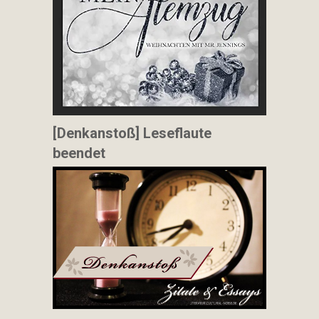
[Denkanstoß] Leseflaute
beendet