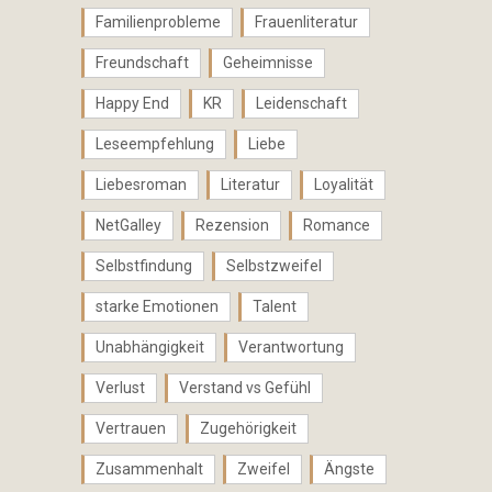
Familienprobleme
Frauenliteratur
Freundschaft
Geheimnisse
Happy End
KR
Leidenschaft
Leseempfehlung
Liebe
Liebesroman
Literatur
Loyalität
NetGalley
Rezension
Romance
Selbstfindung
Selbstzweifel
starke Emotionen
Talent
Unabhängigkeit
Verantwortung
Verlust
Verstand vs Gefühl
Vertrauen
Zugehörigkeit
Zusammenhalt
Zweifel
Ängste