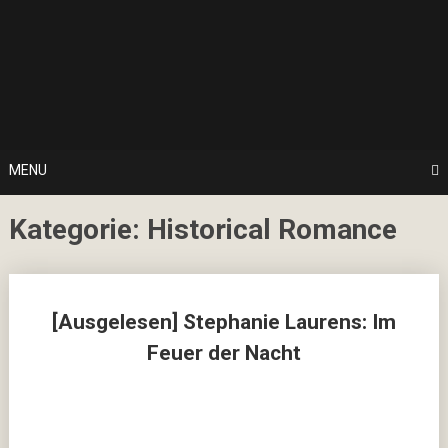
Skip
… hier spielt Kultur die erste Geige!
to
CulturalNoise
content
Online
Magazin
MENU
Kategorie:
Historical Romance
Posts
[Ausgelesen] Stephanie Laurens: Im
navigation
Feuer der Nacht