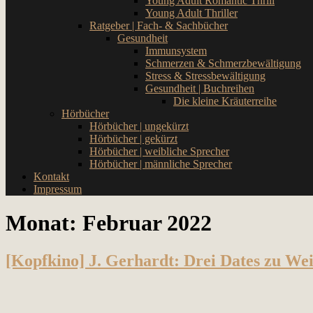
Young Adult Romantic Thrill
Young Adult Thriller
Ratgeber | Fach- & Sachbücher
Gesundheit
Immunsystem
Schmerzen & Schmerzbewältigung
Stress & Stressbewältigung
Gesundheit | Buchreihen
Die kleine Kräuterreihe
Hörbücher
Hörbücher | ungekürzt
Hörbücher | gekürzt
Hörbücher | weibliche Sprecher
Hörbücher | männliche Sprecher
Kontakt
Impressum
Monat:
Februar 2022
[Kopfkino] J. Gerhardt: Drei Dates zu We