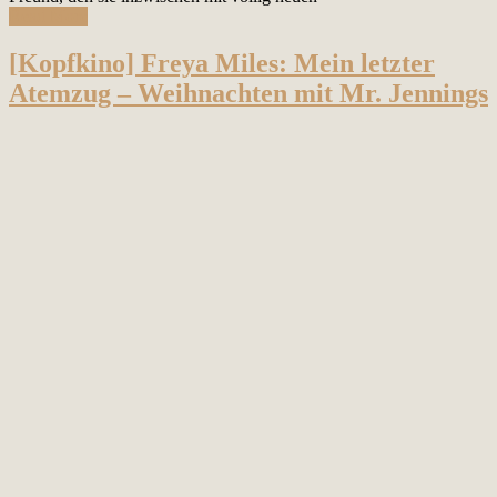
Read More
[Kopfkino] Freya Miles: Mein letzter
Atemzug – Weihnachten mit Mr. Jennings