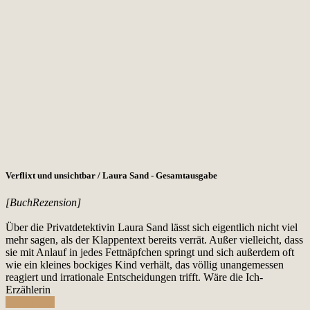
Verflixt und unsichtbar / Laura Sand - Gesamtausgabe
[BuchRezension]
Über die Privatdetektivin Laura Sand lässt sich eigentlich nicht viel
mehr sagen, als der Klappentext bereits verrät. Außer vielleicht, dass
sie mit Anlauf in jedes Fettnäpfchen springt und sich außerdem oft
wie ein kleines bockiges Kind verhält, das völlig unangemessen
reagiert und irrationale Entscheidungen trifft. Wäre die Ich-
Erzählerin
Read More