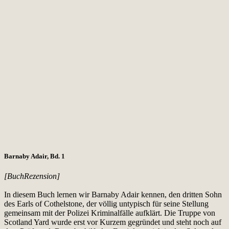
Barnaby Adair, Bd. 1
[BuchRezension]
In diesem Buch lernen wir Barnaby Adair kennen, den dritten Sohn
des Earls of Cothelstone, der völlig untypisch für seine Stellung
gemeinsam mit der Polizei Kriminalfälle aufklärt. Die Truppe von
Scotland Yard wurde erst vor Kurzem gegründet und steht noch auf