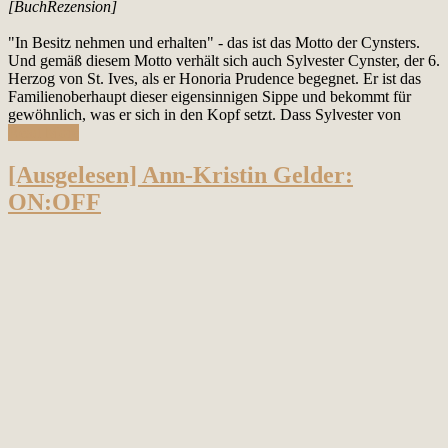
[BuchRezension]
"In Besitz nehmen und erhalten" - das ist das Motto der Cynsters.
Und gemäß diesem Motto verhält sich auch Sylvester Cynster, der 6.
Herzog von St. Ives, als er Honoria Prudence begegnet. Er ist das
Familienoberhaupt dieser eigensinnigen Sippe und bekommt für
gewöhnlich, was er sich in den Kopf setzt. Dass Sylvester von
Read More
[Ausgelesen] Ann-Kristin Gelder:
ON:OFF