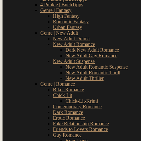
4 Punkte | BuchTipps
Genre | Fantasy
High Fantasy
Romantic Fantasy
Urban Fantasy
Genre | New Adult
New Adult Drama
New Adult Romance
Dark New Adult Romance
New Adult Gay Romance
New Adult Suspense
New Adult Romantic Suspense
New Adult Romantic Thrill
New Adult Thriller
Genre | Romance
Biker Romance
Chick-Lit
Chick-Lit-Krimi
Contemporary Romance
Dark Romance
Erotic Romance
Fake Relationship Romance
Friends to Lovers Romance
Gay Romance
Boys Love