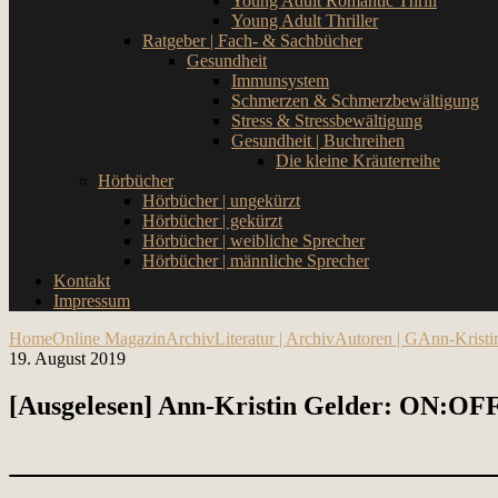
Young Adult Romantic Thrill
Young Adult Thriller
Ratgeber | Fach- & Sachbücher
Gesundheit
Immunsystem
Schmerzen & Schmerzbewältigung
Stress & Stressbewältigung
Gesundheit | Buchreihen
Die kleine Kräuterreihe
Hörbücher
Hörbücher | ungekürzt
Hörbücher | gekürzt
Hörbücher | weibliche Sprecher
Hörbücher | männliche Sprecher
Kontakt
Impressum
Home
Online Magazin
Archiv
Literatur | Archiv
Autoren | G
Ann-Kristi
19. August 2019
[Ausgelesen] Ann-Kristin Gelder: ON:OF