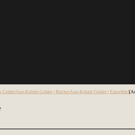
n Gelder
Ann-Kristin Gelder | Bücher
Ann-Kristin Gelder | Einzeltitel
[A
F