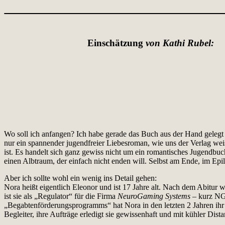
Einschätzung
von Kathi Rubel:
Wo soll ich anfangen? Ich habe gerade das Buch aus der Hand gelegt u
nur ein spannender jugendfreier Liebesroman, wie uns der Verlag wei
ist. Es handelt sich ganz gewiss nicht um ein romantisches Jugendbuch
einen Albtraum, der einfach nicht enden will. Selbst am Ende, im Epil
Aber ich sollte wohl ein wenig ins Detail gehen:
Nora heißt eigentlich Eleonor und ist 17 Jahre alt. Nach dem Abitur wi
ist sie als „Regulator“ für die Firma
NeuroGaming Systems
– kurz NGS
„Begabtenförderungsprogramms“ hat Nora in den letzten 2 Jahren ihr
Begleiter, ihre Aufträge erledigt sie gewissenhaft und mit kühler Distan