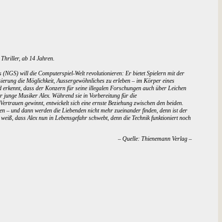
Thriller, ab 14 Jahren.
GS) will die Computerspiel-Welt revolutionieren: Er bietet Spielern mit der
ierung die Möglichkeit, Aussergewöhnliches zu erleben – im Körper eines
 erkennt, dass der Konzern für seine illegalen Forschungen auch über Leichen
er junge Musiker Alex. Während sie in Vorbereitung für die
ertrauen gewinnt, entwickelt sich eine ernste Beziehung zwischen den beiden.
 – und dann werden die Liebenden nicht mehr zueinander finden, denn ist der
 weiß, dass Alex nun in Lebensgefahr schwebt, denn die Technik funktioniert noch
– Quelle: Thienemann Verlag –