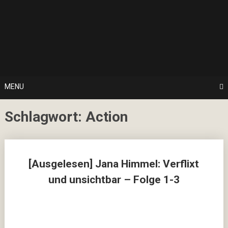
Skip
… hier spielt Kultur die erste Geige!
to
CulturalNoise
content
Online
Magazin
MENU
Schlagwort:
Action
Posts
[Ausgelesen] Jana Himmel: Verflixt
navigation
und unsichtbar – Folge 1-3