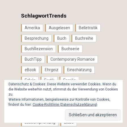
SchlagwortTrends
Amerika
Ausgelesen
Belletristik
Besprechung
Buch
Buchreihe
BuchRezension
Buchserie
BuchTipp
Contemporary Romance
eBook
Ehrgeiz
Einschätzung
Erfolg
Erotik
Familie
Datenschutz & Cookies: Diese Website verwendet Cookies. Wenn du
die Website weiterhin nutzt, stimmst du der Verwendung von Cookies
Familienprobleme
Frauenliteratur
zu.
Weitere Informationen, beispielsweise zur Kontrolle von Cookies,
Freundschaft
Geheimnisse
findest du hier:
Cookie-Richtlinie (Datenschutzerklärung)
Happy End
KR
Leidenschaft
Leseempfehlung
Liebe