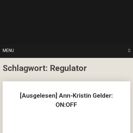
Skip
… hier spielt Kultur die erste Geige!
to
CulturalNoise
content
Online
Magazin
MENU
Schlagwort:
Regulator
Posts
[Ausgelesen] Ann-Kristin Gelder:
navigation
ON:OFF