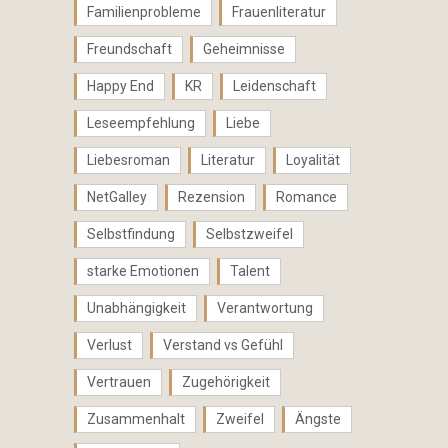
Familienprobleme
Frauenliteratur
Freundschaft
Geheimnisse
Happy End
KR
Leidenschaft
Leseempfehlung
Liebe
Liebesroman
Literatur
Loyalität
NetGalley
Rezension
Romance
Selbstfindung
Selbstzweifel
starke Emotionen
Talent
Unabhängigkeit
Verantwortung
Verlust
Verstand vs Gefühl
Vertrauen
Zugehörigkeit
Zusammenhalt
Zweifel
Ängste