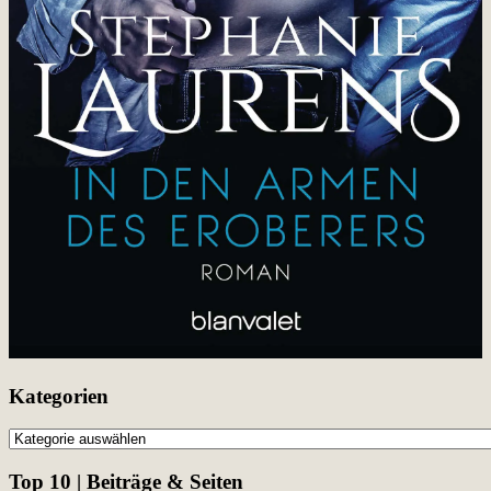
Kategorien
Kategorien
Top 10 | Beiträge & Seiten