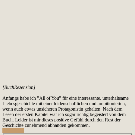
[BuchRezension]
Anfangs habe ich "All of You" für eine interessante, unterhaltsame
Liebesgeschichte mit einer leidenschaftlichen und ambitionierten,
wenn auch etwas unsicheren Protagonistin gehalten. Nach dem
Lesen der ersten Kapitel war ich sogar richtig begeistert von dem
Buch. Leider ist mir dieses positive Gefühl durch den Rest der
Geschichte zunehmend abhanden gekommen.
Read More