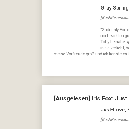
Gray Springs
[BuchRezension
"Suddenly Forbi
mich wirklich g
Toby beinahe sy
in sie verliebt
meine Vorfreude groß und ich konnte es
[Ausgelesen] Iris Fox: Jus
Just-Love, 
[BuchRezension