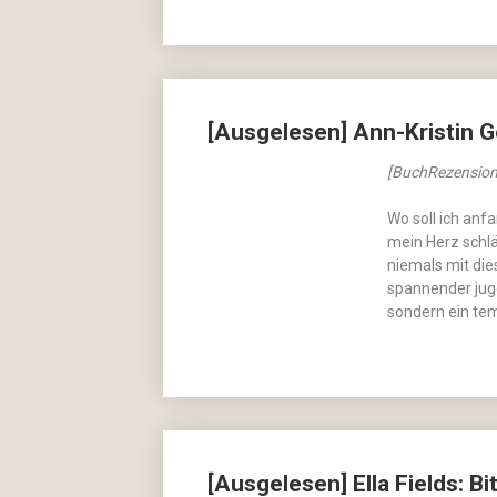
[Ausgelesen] Ann-Kristin G
[BuchRezension
Wo soll ich anf
mein Herz schlä
niemals mit die
spannender jug
sondern ein temp
[Ausgelesen] Ella Fields: B