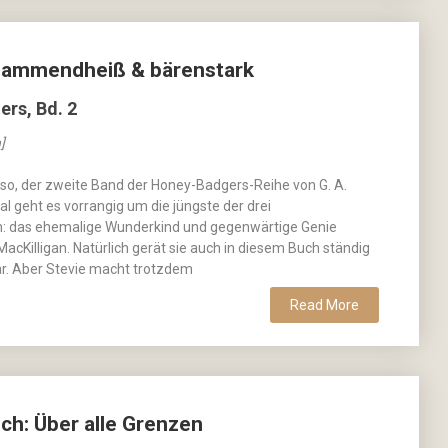
 Flammendheiß & bärenstark
rs, Bd. 2
]
also, der zweite Band der Honey-Badgers-Reihe von G. A.
al geht es vorrangig um die jüngste der drei
: das ehemalige Wunderkind und gegenwärtige Genie
MacKilligan. Natürlich gerät sie auch in diesem Buch ständig
ar. Aber Stevie macht trotzdem
Read More
ch: Über alle Grenzen