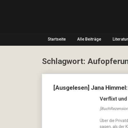
Skip
… hier
to
spielt
CulturalNoise
content
Kultur
die
Online
erste
Geige!
Startseite
Alle Beiträge
Literatu
Magazin
Schlagwort:
Aufopferu
Posts
[Ausgelesen] Jana Himmel: 
navigation
Verflixt un
[BuchRezension
Über die Privatd
sagen, als der K