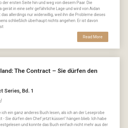
b der ersten Seite hin und weg von diesem Paar. Die
 gerät in eine sehr gefährliche Lage und wird von Aidan
t das allerdings nur widerwillig, weil ihn die Probleme dieses
ns schließlich überhaupt nichts angehen. Er ist davon
st
Read More
and: The Contract – Sie dürfen den
t Series, Bd. 1
]
te ich ein ganz anderes Buch lesen, als ich an der Leseprobe
t - Sie dürfen den Chef jetzt küssen" hängen blieb. Ich habe
 festgelesen und konnte das Buch einfach nicht mehr aus der