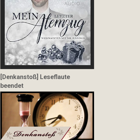
[Denkanstoß] Leseflaute
beendet