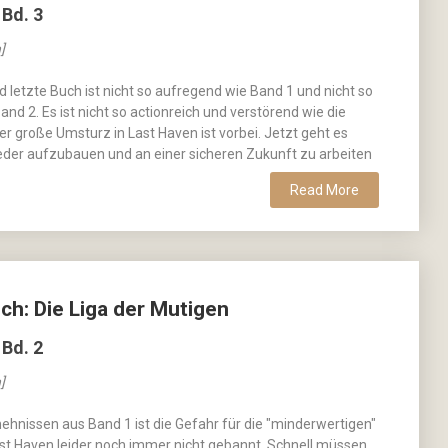
 Bd. 3
]
nd letzte Buch ist nicht so aufregend wie Band 1 und nicht so
nd 2. Es ist nicht so actionreich und verstörend wie die
er große Umsturz in Last Haven ist vorbei. Jetzt geht es
eder aufzubauen und an einer sicheren Zukunft zu arbeiten
Read More
ch: Die Liga der Mutigen
 Bd. 2
]
hnissen aus Band 1 ist die Gefahr für die "minderwertigen"
st Haven leider noch immer nicht gebannt. Schnell müssen