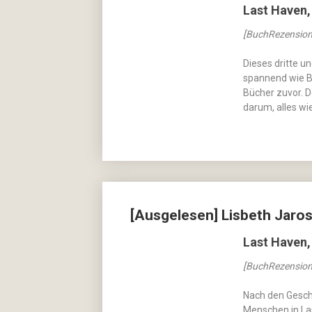
Last Haven,
[BuchRezension
Dieses dritte u
spannend wie Ba
Bücher zuvor. D
darum, alles wi
[Ausgelesen] Lisbeth Jaros
Last Haven,
[BuchRezension
Nach den Gesche
Menschen in La