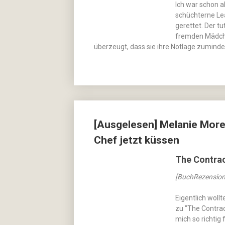
Ich war schon a
schüchterne Lea
gerettet. Der tu
fremden Mädche
überzeugt, dass sie ihre Notlage zuminde
[Ausgelesen] Melanie Morel
Chef jetzt küssen
The Contrac
[BuchRezension
Eigentlich woll
zu "The Contrac
mich so richtig