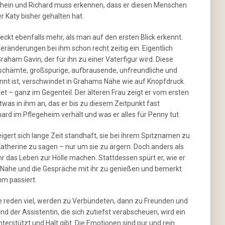
chein und Richard muss erkennen, dass er diesen Menschen
r Katy bisher gehalten hat.
kt ebenfalls mehr, als man auf den ersten Blick erkennt.
Veränderungen bei ihm schon recht zeitig ein. Eigentlich
aham Gavin, der für ihn zu einer Vaterfigur wird. Diese
rschämte, großspurige, aufbrausende, unfreundliche und
annt ist, verschwindet in Grahams Nähe wie auf Knopfdruck.
ket – ganz im Gegenteil. Der älteren Frau zeigt er vom ersten
etwas in ihm an, das er bis zu diesem Zeitpunkt fast
chard im Pflegeheim verhält und was er alles für Penny tut.
igert sich lange Zeit standhaft, sie bei ihrem Spitznamen zu
Katherine zu sagen – nur um sie zu ärgern. Doch anders als
ehr das Leben zur Hölle machen. Stattdessen spürt er, wie er
s Nähe und die Gespräche mit ihr zu genießen und bemerkt
hm passiert.
ie reden viel, werden zu Verbündeten, dann zu Freunden und
d der Assistentin, die sich zutiefst verabscheuen, wird ein
nterstützt und Halt gibt. Die Emotionen sind pur und rein.