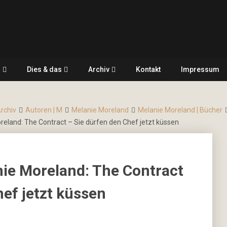
r
Dies & das
Archiv
Kontakt
Impressum
Archiv
Autoren | M
Melanie Moreland
Melanie Moreland | Bücher
eland: The Contract – Sie dürfen den Chef jetzt küssen
ie Moreland: The Contract
hef jetzt küssen