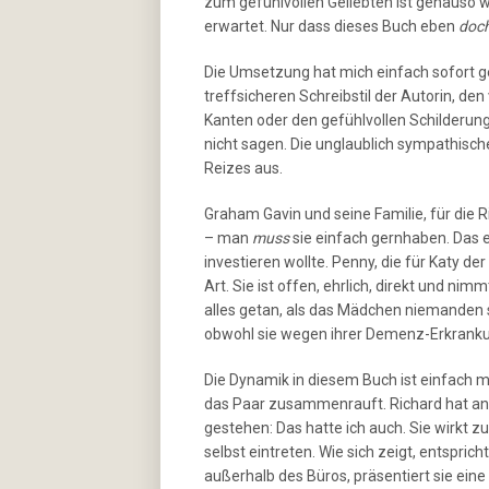
zum gefühlvollen Geliebten ist genauso we
erwartet. Nur dass dieses Buch eben
doc
Die Umsetzung hat mich einfach sofort g
treffsicheren Schreibstil der Autorin, d
Kanten oder den gefühlvollen Schilderung
nicht sagen. Die unglaublich sympathisch
Reizes aus.
Graham Gavin und seine Familie, für die R
– man
muss
sie einfach gernhaben. Das e
investieren wollte. Penny, die für Katy d
Art. Sie ist offen, ehrlich, direkt und ni
alles getan, als das Mädchen niemanden s
obwohl sie wegen ihrer Demenz-Erkrankun
Die Dynamik in diesem Buch ist einfach m
das Paar zusammenrauft. Richard hat anfa
gestehen: Das hatte ich auch. Sie wirkt zu
selbst eintreten. Wie sich zeigt, entspric
außerhalb des Büros, präsentiert sie ein