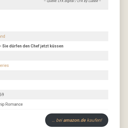
– Quelle: LYX.digital / LYX by Lübbe –
and
 Sie dürfen den Chef jetzt küssen
eries
69
ship Romance
… bei
amazon.de
kaufen!