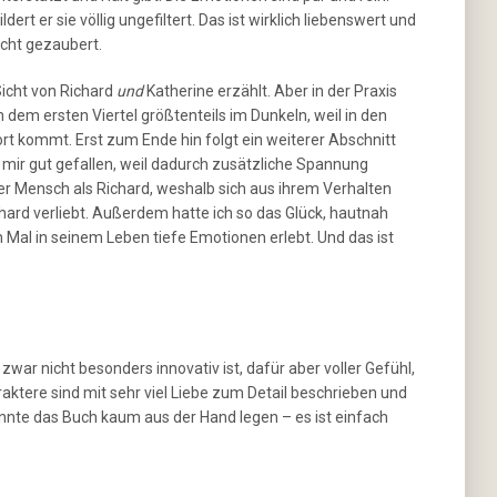
dert er sie völlig ungefiltert. Das ist wirklich liebenswert und
icht gezaubert.
Sicht von Richard
und
Katherine erzählt. Aber in der Praxis
dem ersten Viertel größtenteils im Dunkeln, weil in den
rt kommt. Erst zum Ende hin folgt ein weiterer Abschnitt
 mir gut gefallen, weil dadurch zusätzliche Spannung
erer Mensch als Richard, weshalb sich aus ihrem Verhalten
chard verliebt. Außerdem hatte ich so das Glück, hautnah
 Mal in seinem Leben tiefe Emotionen erlebt. Und das ist
war nicht besonders innovativ ist, dafür aber voller Gefühl,
ktere sind mit sehr viel Liebe zum Detail beschrieben und
nnte das Buch kaum aus der Hand legen – es ist einfach