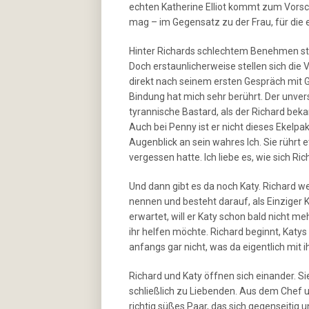
echten Katherine Elliot kommt zum Vors
mag – im Gegensatz zu der Frau, für die e
Hinter Richards schlechtem Benehmen stec
Doch erstaunlicherweise stellen sich die 
direkt nach seinem ersten Gespräch mit Gr
Bindung hat mich sehr berührt. Der unve
tyrannische Bastard, als der Richard bek
Auch bei Penny ist er nicht dieses Ekelpa
Augenblick an sein wahres Ich. Sie rührt 
vergessen hatte. Ich liebe es, wie sich Ri
Und dann gibt es da noch Katy. Richard we
nennen und besteht darauf, als Einziger 
erwartet, will er Katy schon bald nicht m
ihr helfen möchte. Richard beginnt, Katy
anfangs gar nicht, was da eigentlich mit i
Richard und Katy öffnen sich einander. S
schließlich zu Liebenden. Aus dem Chef un
richtig süßes Paar, das sich gegenseitig u