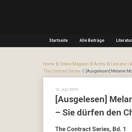
Skip
… hier
to
spielt
CulturalNoise
content
Kultur
die
Online
erste
Geige!
Startseite
Alle Beiträge
Literatu
Magazin
Home
Online Magazin
Archiv
Literatur | 
The Contract Series
[Ausgelesen] Melanie Mor
12. JULI 2019
[Ausgelesen] Melan
– Sie dürfen den C
The Contract Series, Bd. 1