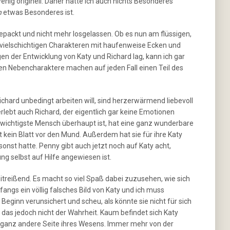
nig originell. Daher hatte ich auch nichts Besonderes
h
etwas Besonderes ist.
epackt und nicht mehr losgelassen. Ob es nun am flüssigen,
en vielschichtigen Charakteren mit haufenweise Ecken und
en der Entwicklung von Katy und Richard lag, kann ich gar
en Nebencharaktere machen auf jeden Fall einen Teil des
ichard unbedingt arbeiten will, sind herzerwärmend liebevoll
rlebt auch Richard, der eigentlich gar keine Emotionen
er wichtigste Mensch überhaupt ist, hat eine ganz wunderbare
mmt kein Blatt vor den Mund. Außerdem hat sie für ihre Katy
onst hatte. Penny gibt auch jetzt noch auf Katy acht,
g selbst auf Hilfe angewiesen ist.
itreißend. Es macht so viel Spaß dabei zuzusehen, wie sich
ngs ein völlig falsches Bild von Katy und ich muss
 Beginn verunsichert und scheu, als könnte sie nicht für sich
ht das jedoch nicht der Wahrheit. Kaum befindet sich Katy
e ganz andere Seite ihres Wesens. Immer mehr von der