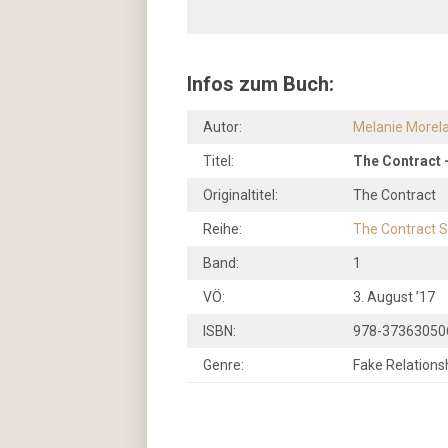
Infos zum Buch:
Autor:
Melanie Morel
Titel:
The Contract –
Originaltitel:
The Contract
Reihe:
The Contract S
Band:
1
VÖ:
3. August ’17
ISBN:
978-37363050
Genre:
Fake Relation