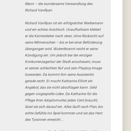
Mann – die wundersame Verwandlung des
Richard VanRyan
Richard VanRyan ist ein erfolgreicher Werbemann
und ein echtes Arschloch. Unaufhaltsam klettert
er die Karriereleiter nach oben, ohne Rücksicht auf
seine Mitmenschen – bis er bei einer Beförderung
übergangen wird. Wutentbrannt reicht er seine
Kündigung ein. Um jedoch bei der einzigen
Konkurrenzagentur der Stadt anzuheuern, muss
er seinen schlechten Ruf und sein Playboy-Image
loswerden. Da kommt ihm seine Assistentin
gerade recht. Er macht Katharine Elliott ein
Angebot, das sie nicht abschlagen kann. Geld
gegen vorgespielte Liebe. Da Katharine für die
Pflege ihrer Adoptivmutter jeden Cent braucht,
lässt sie sich darauf ein. Alles läuft nach Plan, bis
echte Gefühle ins Spiel kommen und sie das Herz
des Tyrannen erweicht …