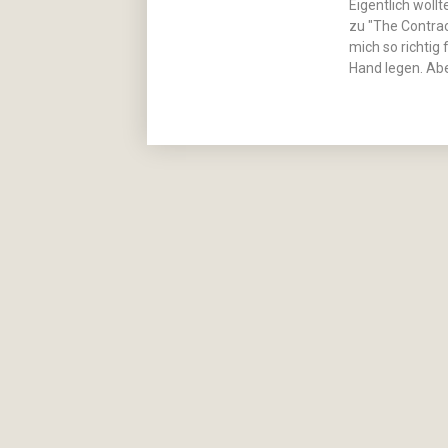
Eigentlich woll
zu "The Contrac
mich so richtig
Hand legen. A