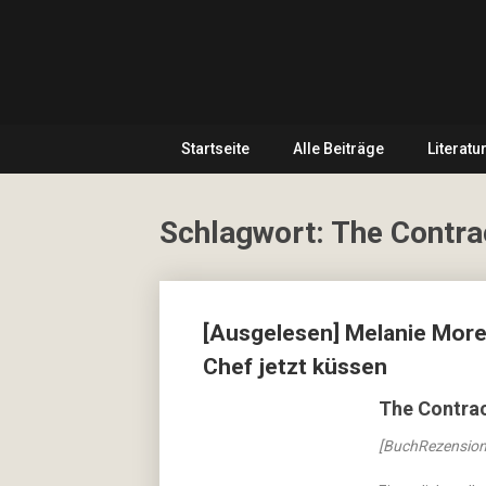
Skip
… hier
to
spielt
CulturalNoise
content
Kultur
die
Online
erste
Geige!
Startseite
Alle Beiträge
Literatu
Magazin
Schlagwort:
The Contra
Posts
[Ausgelesen] Melanie Morel
navigation
Chef jetzt küssen
The Contrac
[BuchRezension