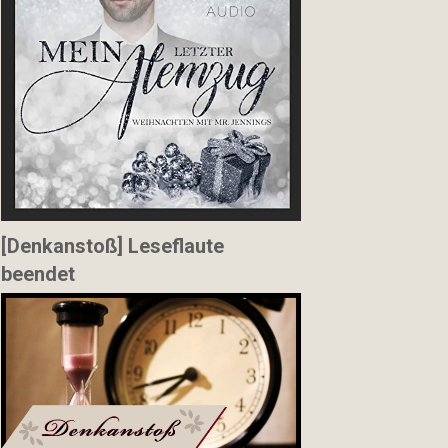
[Denkanstoß] Leseflaute
beendet