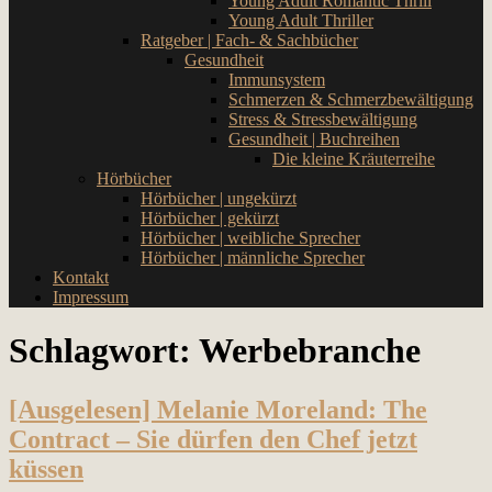
Young Adult Romantic Thrill
Young Adult Thriller
Ratgeber | Fach- & Sachbücher
Gesundheit
Immunsystem
Schmerzen & Schmerzbewältigung
Stress & Stressbewältigung
Gesundheit | Buchreihen
Die kleine Kräuterreihe
Hörbücher
Hörbücher | ungekürzt
Hörbücher | gekürzt
Hörbücher | weibliche Sprecher
Hörbücher | männliche Sprecher
Kontakt
Impressum
Schlagwort:
Werbebranche
[Ausgelesen] Melanie Moreland: The
Contract – Sie dürfen den Chef jetzt
küssen