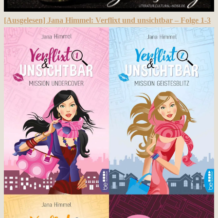
[Ausgelesen] Jana Himmel: Verflixt und unsichtbar – Folge 1-3