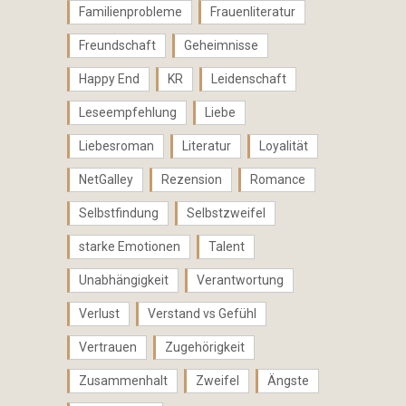
Familienprobleme
Frauenliteratur
Freundschaft
Geheimnisse
Happy End
KR
Leidenschaft
Leseempfehlung
Liebe
Liebesroman
Literatur
Loyalität
NetGalley
Rezension
Romance
Selbstfindung
Selbstzweifel
starke Emotionen
Talent
Unabhängigkeit
Verantwortung
Verlust
Verstand vs Gefühl
Vertrauen
Zugehörigkeit
Zusammenhalt
Zweifel
Ängste