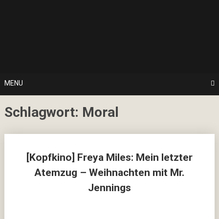
Skip
… hier spielt Kultur die erste Geige!
to
CulturalNoise
content
Online
Magazin
MENU
Schlagwort:
Moral
Posts
[Kopfkino] Freya Miles: Mein letzter
navigation
Atemzug – Weihnachten mit Mr.
Jennings