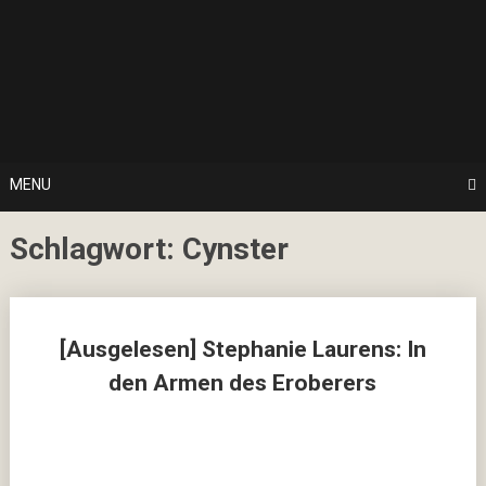
Skip
… hier spielt Kultur die erste Geige!
to
CulturalNoise
content
Online
Magazin
MENU
Schlagwort:
Cynster
Posts
[Ausgelesen] Stephanie Laurens: In
navigation
den Armen des Eroberers