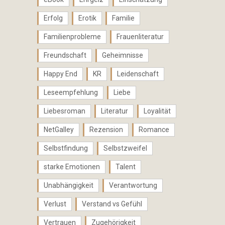
Erfolg
Erotik
Familie
Familienprobleme
Frauenliteratur
Freundschaft
Geheimnisse
Happy End
KR
Leidenschaft
Leseempfehlung
Liebe
Liebesroman
Literatur
Loyalität
NetGalley
Rezension
Romance
Selbstfindung
Selbstzweifel
starke Emotionen
Talent
Unabhängigkeit
Verantwortung
Verlust
Verstand vs Gefühl
Vertrauen
Zugehörigkeit