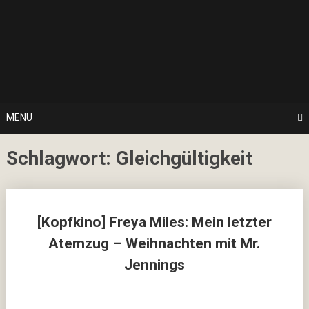
Skip
… hier spielt Kultur die erste Geige!
to
CulturalNoise
content
Online
Magazin
MENU
Schlagwort:
Gleichgültigkeit
Posts
[Kopfkino] Freya Miles: Mein letzter
navigation
Atemzug – Weihnachten mit Mr.
Jennings