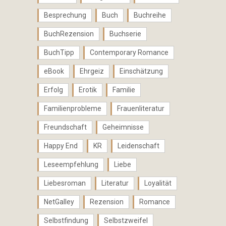
Besprechung
Buch
Buchreihe
BuchRezension
Buchserie
BuchTipp
Contemporary Romance
eBook
Ehrgeiz
Einschätzung
Erfolg
Erotik
Familie
Familienprobleme
Frauenliteratur
Freundschaft
Geheimnisse
Happy End
KR
Leidenschaft
Leseempfehlung
Liebe
Liebesroman
Literatur
Loyalität
NetGalley
Rezension
Romance
Selbstfindung
Selbstzweifel