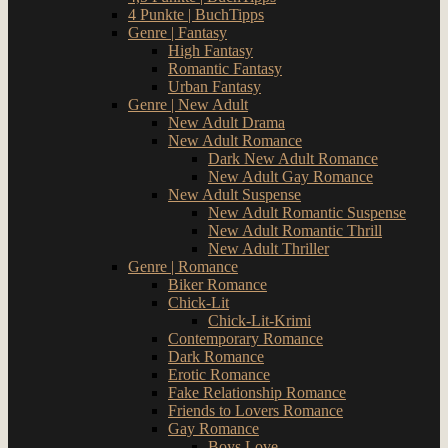
4 Punkte | BuchTipps
Genre | Fantasy
High Fantasy
Romantic Fantasy
Urban Fantasy
Genre | New Adult
New Adult Drama
New Adult Romance
Dark New Adult Romance
New Adult Gay Romance
New Adult Suspense
New Adult Romantic Suspense
New Adult Romantic Thrill
New Adult Thriller
Genre | Romance
Biker Romance
Chick-Lit
Chick-Lit-Krimi
Contemporary Romance
Dark Romance
Erotic Romance
Fake Relationship Romance
Friends to Lovers Romance
Gay Romance
Boys Love