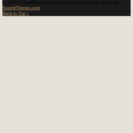
© 2026 CulturalNoise Online Magazin
| WordPress Theme by
SuperbThemes.com
Back to Top ↑