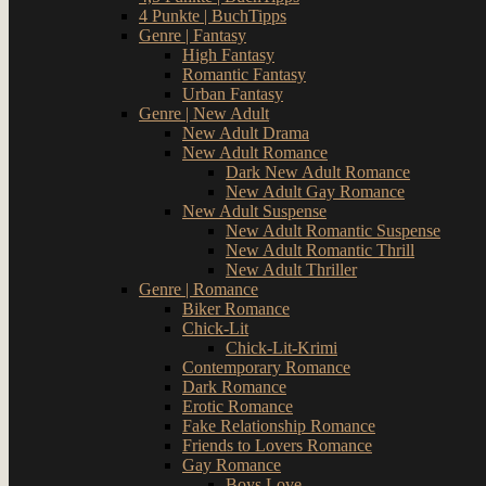
4 Punkte | BuchTipps
Genre | Fantasy
High Fantasy
Romantic Fantasy
Urban Fantasy
Genre | New Adult
New Adult Drama
New Adult Romance
Dark New Adult Romance
New Adult Gay Romance
New Adult Suspense
New Adult Romantic Suspense
New Adult Romantic Thrill
New Adult Thriller
Genre | Romance
Biker Romance
Chick-Lit
Chick-Lit-Krimi
Contemporary Romance
Dark Romance
Erotic Romance
Fake Relationship Romance
Friends to Lovers Romance
Gay Romance
Boys Love