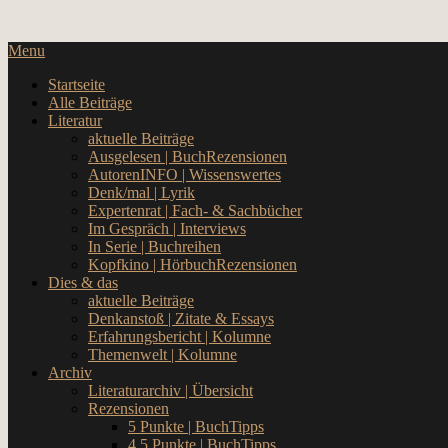
Skip
… hier spielt Kultur die erste Geige!
to
CulturalNoise Online Magazin
Menu
content
Startseite
Alle Beiträge
Literatur
aktuelle Beiträge
Ausgelesen | BuchRezensionen
AutorenINFO | Wissenswertes
Denk/mal | Lyrik
Expertenrat | Fach- & Sachbücher
Im Gespräch | Interviews
In Serie | Buchreihen
Kopfkino | HörbuchRezensionen
Dies & das
aktuelle Beiträge
Denkanstoß | Zitate & Essays
Erfahrungsbericht | Kolumne
Themenwelt | Kolumne
Archiv
Literaturarchiv | Übersicht
Rezensionen
5 Punkte | BuchTipps
4,5 Punkte | BuchTipps