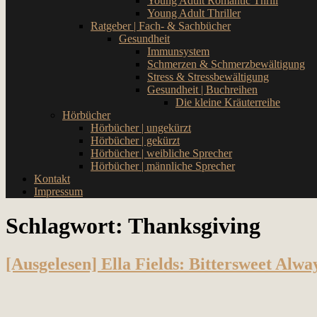
Young Adult Romantic Thrill
Young Adult Thriller
Ratgeber | Fach- & Sachbücher
Gesundheit
Immunsystem
Schmerzen & Schmerzbewältigung
Stress & Stressbewältigung
Gesundheit | Buchreihen
Die kleine Kräuterreihe
Hörbücher
Hörbücher | ungekürzt
Hörbücher | gekürzt
Hörbücher | weibliche Sprecher
Hörbücher | männliche Sprecher
Kontakt
Impressum
Schlagwort:
Thanksgiving
[Ausgelesen] Ella Fields: Bittersweet Alwa