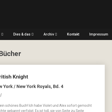
r
Dies & das
Archiv
Kontakt
Impressum
 Bücher
itish Knight
w York / New York Royals, Bd. 4
]
 ein schönes Buch! Ich habe Violet und Alex sofort gemocht
hte gebannt verfolgt. Es ist toll, sie von Seite zu Seite