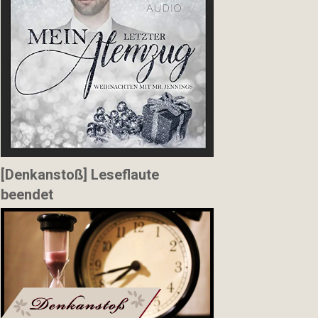
[Denkanstoß] Leseflaute
beendet