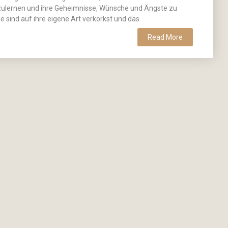
ulernen und ihre Geheimnisse, Wünsche und Ängste zu
e sind auf ihre eigene Art verkorkst und das
Read More