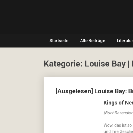
Skip
… hier
to
spielt
CulturalNoise
content
Kultur
die
Online
erste
Geige!
Startseite
Alle Beiträge
Literatu
Magazin
Kategorie:
Louise Bay |
Posts
[Ausgelesen] Louise Bay: Br
navigation
Kings of Ne
[BuchRezension
Wow, das ist so
und ihre Geschic