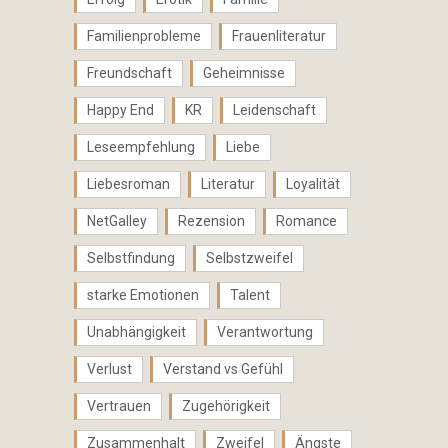
Familienprobleme
Frauenliteratur
Freundschaft
Geheimnisse
Happy End
KR
Leidenschaft
Leseempfehlung
Liebe
Liebesroman
Literatur
Loyalität
NetGalley
Rezension
Romance
Selbstfindung
Selbstzweifel
starke Emotionen
Talent
Unabhängigkeit
Verantwortung
Verlust
Verstand vs Gefühl
Vertrauen
Zugehörigkeit
Zusammenhalt
Zweifel
Ängste