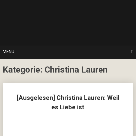
Skip
… hier spielt Kultur die erste Geige!
to
CulturalNoise
content
Online
Magazin
MENU
Kategorie:
Christina Lauren
Posts
[Ausgelesen] Christina Lauren: Weil
navigation
es Liebe ist