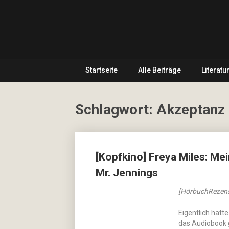
Skip
… hier
to
spielt
CulturalNoise
content
Kultur
die
Online
erste
Geige!
Startseite
Alle Beiträge
Literatu
Magazin
Schlagwort:
Akzeptanz
Posts
[Kopfkino] Freya Miles: Me
navigation
Mr. Jennings
[HörbuchRezens
Eigentlich hatte
das Audiobook 