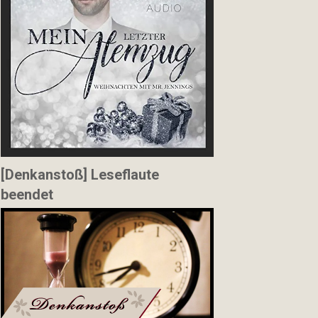
[Denkanstoß] Leseflaute
beendet