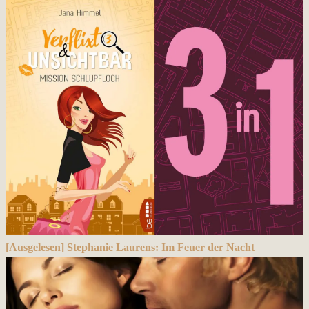
[Ausgelesen] Stephanie Laurens: Im Feuer der Nacht