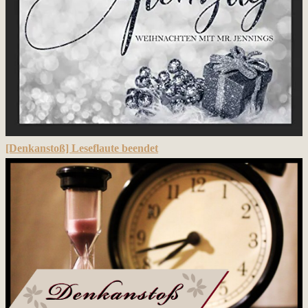
[Denkanstoß] Leseflaute beendet