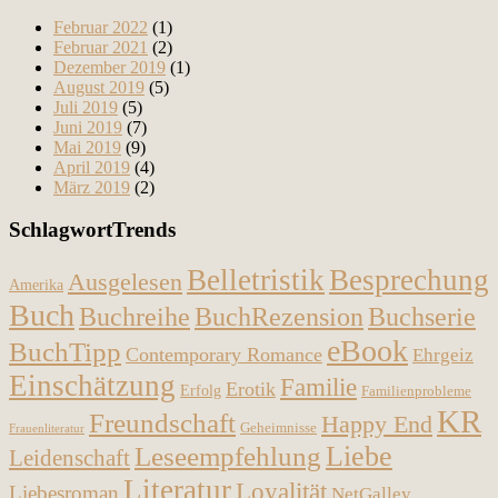
Februar 2022
(1)
Februar 2021
(2)
Dezember 2019
(1)
August 2019
(5)
Juli 2019
(5)
Juni 2019
(7)
Mai 2019
(9)
April 2019
(4)
März 2019
(2)
SchlagwortTrends
Belletristik
Besprechung
Ausgelesen
Amerika
Buch
Buchreihe
BuchRezension
Buchserie
eBook
BuchTipp
Contemporary Romance
Ehrgeiz
Einschätzung
Familie
Erotik
Erfolg
Familienprobleme
KR
Freundschaft
Happy End
Geheimnisse
Frauenliteratur
Liebe
Leseempfehlung
Leidenschaft
Literatur
Loyalität
Liebesroman
NetGalley