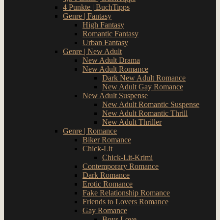
4 Punkte | BuchTipps
Genre | Fantasy
High Fantasy
Romantic Fantasy
Urban Fantasy
Genre | New Adult
New Adult Drama
New Adult Romance
Dark New Adult Romance
New Adult Gay Romance
New Adult Suspense
New Adult Romantic Suspense
New Adult Romantic Thrill
New Adult Thriller
Genre | Romance
Biker Romance
Chick-Lit
Chick-Lit-Krimi
Contemporary Romance
Dark Romance
Erotic Romance
Fake Relationship Romance
Friends to Lovers Romance
Gay Romance
Boys Love