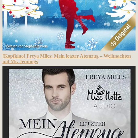
[Kopfkino] Freya Miles: Mein letzter Atemzug – Weihnachten
mit Mr. Jennings