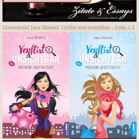
[Ausgelesen] Jana Himmel: Verflixt und unsichtbar – Folge 1-3