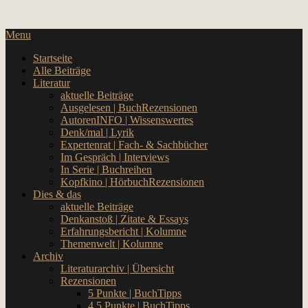
Skip
… hier spielt Kultur die erste Geige!
to
CulturalNoise Online Magazin
Menu
content
Startseite
Alle Beiträge
Literatur
aktuelle Beiträge
Ausgelesen | BuchRezensionen
AutorenINFO | Wissenswertes
Denk/mal | Lyrik
Expertenrat | Fach- & Sachbücher
Im Gespräch | Interviews
In Serie | Buchreihen
Kopfkino | HörbuchRezensionen
Dies & das
aktuelle Beiträge
Denkanstoß | Zitate & Essays
Erfahrungsbericht | Kolumne
Themenwelt | Kolumne
Archiv
Literaturarchiv | Übersicht
Rezensionen
5 Punkte | BuchTipps
4,5 Punkte | BuchTipps