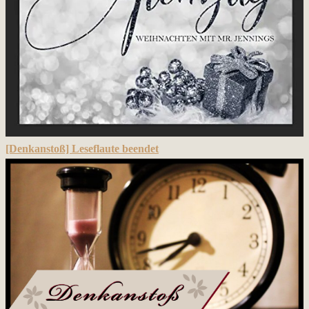
[Denkanstoß] Leseflaute beendet