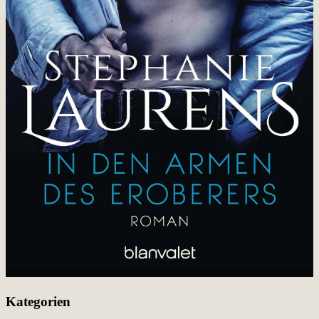
Kategorien