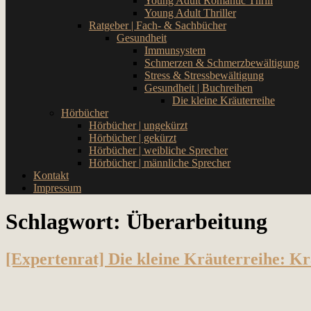
Young Adult Romantic Thrill
Young Adult Thriller
Ratgeber | Fach- & Sachbücher
Gesundheit
Immunsystem
Schmerzen & Schmerzbewältigung
Stress & Stressbewältigung
Gesundheit | Buchreihen
Die kleine Kräuterreihe
Hörbücher
Hörbücher | ungekürzt
Hörbücher | gekürzt
Hörbücher | weibliche Sprecher
Hörbücher | männliche Sprecher
Kontakt
Impressum
Schlagwort:
Überarbeitung
[Expertenrat] Die kleine Kräuterreihe: Kr