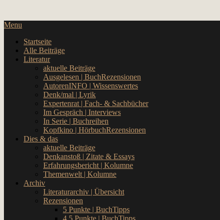
Skip
… hier spielt Kultur die erste Geige!
to
CulturalNoise Online Magazin
Menu
content
Startseite
Alle Beiträge
Literatur
aktuelle Beiträge
Ausgelesen | BuchRezensionen
AutorenINFO | Wissenswertes
Denk/mal | Lyrik
Expertenrat | Fach- & Sachbücher
Im Gespräch | Interviews
In Serie | Buchreihen
Kopfkino | HörbuchRezensionen
Dies & das
aktuelle Beiträge
Denkanstoß | Zitate & Essays
Erfahrungsbericht | Kolumne
Themenwelt | Kolumne
Archiv
Literaturarchiv | Übersicht
Rezensionen
5 Punkte | BuchTipps
4,5 Punkte | BuchTipps