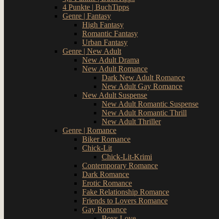
4 Punkte | BuchTipps
Genre | Fantasy
High Fantasy
Romantic Fantasy
Urban Fantasy
Genre | New Adult
New Adult Drama
New Adult Romance
Dark New Adult Romance
New Adult Gay Romance
New Adult Suspense
New Adult Romantic Suspense
New Adult Romantic Thrill
New Adult Thriller
Genre | Romance
Biker Romance
Chick-Lit
Chick-Lit-Krimi
Contemporary Romance
Dark Romance
Erotic Romance
Fake Relationship Romance
Friends to Lovers Romance
Gay Romance
Boys Love