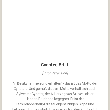
Cynster, Bd. 1
[BuchRezension]
"In Besitz nehmen und erhalten" - das ist das Motto der
Cynsters. Und gemäß diesem Motto verhält sich auch
Sylvester Cynster, der 6. Herzog von St. Ives, als er
Honoria Prudence begegnet. Er ist das
Familienoberhaupt dieser eigensinnigen Sippe und
bekommt für gewöhnlich, was er sich in den Kopf setzt.