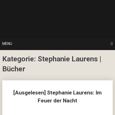
Skip
… hier spielt Kultur die erste Geige!
to
CulturalNoise
content
Online
Magazin
MENU
Kategorie:
Stephanie Laurens |
Bücher
Posts
[Ausgelesen] Stephanie Laurens: Im
navigation
Feuer der Nacht