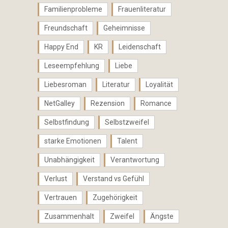
Familienprobleme
Frauenliteratur
Freundschaft
Geheimnisse
Happy End
KR
Leidenschaft
Leseempfehlung
Liebe
Liebesroman
Literatur
Loyalität
NetGalley
Rezension
Romance
Selbstfindung
Selbstzweifel
starke Emotionen
Talent
Unabhängigkeit
Verantwortung
Verlust
Verstand vs Gefühl
Vertrauen
Zugehörigkeit
Zusammenhalt
Zweifel
Ängste