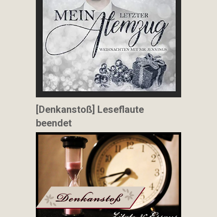
[Denkanstoß] Leseflaute
beendet