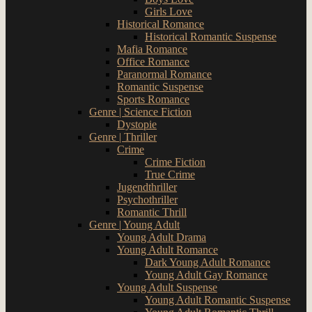
Girls Love
Historical Romance
Historical Romantic Suspense
Mafia Romance
Office Romance
Paranormal Romance
Romantic Suspense
Sports Romance
Genre | Science Fiction
Dystopie
Genre | Thriller
Crime
Crime Fiction
True Crime
Jugendthriller
Psychothriller
Romantic Thrill
Genre | Young Adult
Young Adult Drama
Young Adult Romance
Dark Young Adult Romance
Young Adult Gay Romance
Young Adult Suspense
Young Adult Romantic Suspense