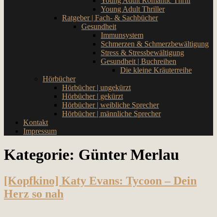
Young Adult Romantic Thrill
Young Adult Thriller
Ratgeber | Fach- & Sachbücher
Gesundheit
Immunsystem
Schmerzen & Schmerzbewältigung
Stress & Stressbewältigung
Gesundheit | Buchreihen
Die kleine Kräuterreihe
Hörbücher
Hörbücher | ungekürzt
Hörbücher | gekürzt
Hörbücher | weibliche Sprecher
Hörbücher | männliche Sprecher
Kontakt
Impressum
Kategorie:
Günter Merlau
[Kopfkino] Katy Evans: Tycoon – Dein
Herz so nah