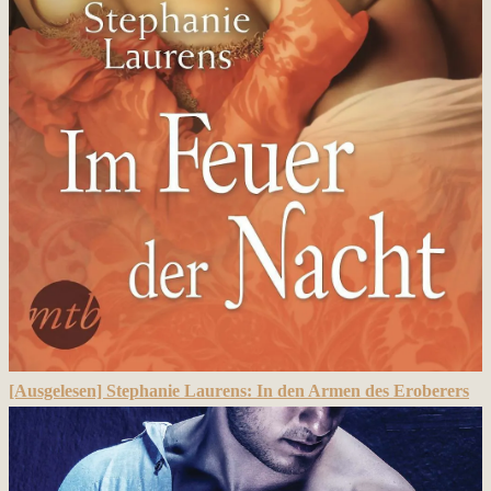
[Ausgelesen] Stephanie Laurens: In den Armen des Eroberers