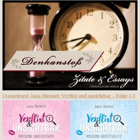
[Ausgelesen] Jana Himmel: Verflixt und unsichtbar – Folge 1-3