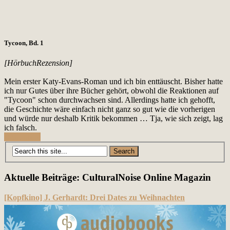
Tycoon, Bd. 1
[HörbuchRezension]
Mein erster Katy-Evans-Roman und ich bin enttäuscht. Bisher hatte
ich nur Gutes über ihre Bücher gehört, obwohl die Reaktionen auf
"Tycoon" schon durchwachsen sind. Allerdings hatte ich gehofft,
die Geschichte wäre einfach nicht ganz so gut wie die vorherigen
und würde nur deshalb Kritik bekommen … Tja, wie sich zeigt, lag
ich falsch.
Read More
Posts
navigation
Aktuelle Beiträge: CulturalNoise Online Magazin
[Kopfkino] J. Gerhardt: Drei Dates zu Weihnachten