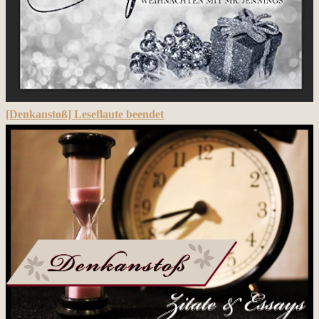
[Denkanstoß] Leseflaute beendet