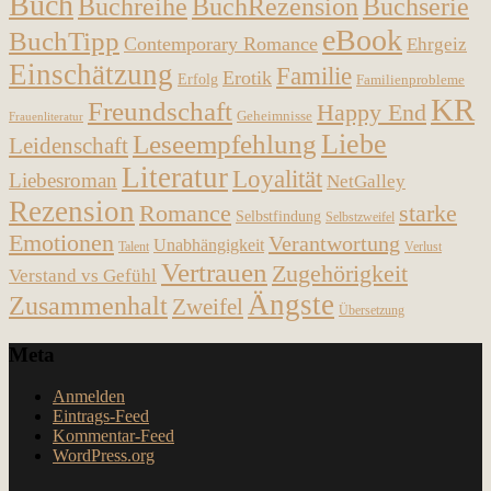
Buch
Buchreihe
BuchRezension
Buchserie
eBook
BuchTipp
Contemporary Romance
Ehrgeiz
Einschätzung
Familie
Erotik
Erfolg
Familienprobleme
KR
Freundschaft
Happy End
Geheimnisse
Frauenliteratur
Liebe
Leseempfehlung
Leidenschaft
Literatur
Loyalität
Liebesroman
NetGalley
Rezension
Romance
starke
Selbstfindung
Selbstzweifel
Emotionen
Verantwortung
Unabhängigkeit
Talent
Verlust
Vertrauen
Zugehörigkeit
Verstand vs Gefühl
Ängste
Zusammenhalt
Zweifel
Übersetzung
Meta
Anmelden
Eintrags-Feed
Kommentar-Feed
WordPress.org