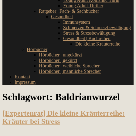
Young Adult Romantic Thrill
Young Adult Thriller
Ratgeber | Fach- & Sachbücher
Gesundheit
Immunsystem
Schmerzen & Schmerzbewältigung
Stress & Stressbewältigung
Gesundheit | Buchreihen
Die kleine Kräuterreihe
Hörbücher
Hörbücher | ungekürzt
Hörbücher | gekürzt
Hörbücher | weibliche Sprecher
Hörbücher | männliche Sprecher
Kontakt
Impressum
Schlagwort:
Baldrianwurzel
[Expertenrat] Die kleine Kräuterreihe:
Kräuter bei Stress