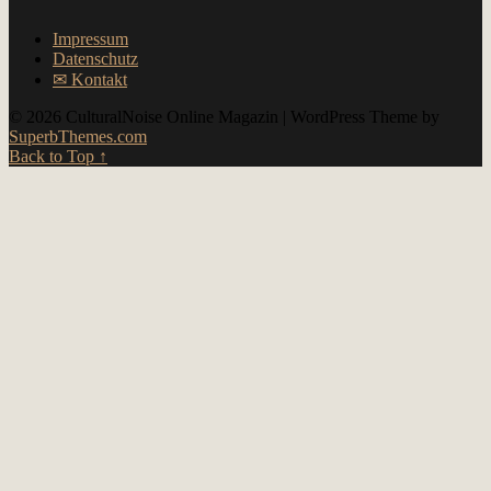
Impressum
Datenschutz
✉︎ Kontakt
© 2026 CulturalNoise Online Magazin
| WordPress Theme by
SuperbThemes.com
Back to Top ↑