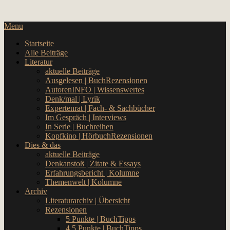
Skip
… hier spielt Kultur die erste Geige!
to
CulturalNoise Online Magazin
Menu
content
Startseite
Alle Beiträge
Literatur
aktuelle Beiträge
Ausgelesen | BuchRezensionen
AutorenINFO | Wissenswertes
Denk/mal | Lyrik
Expertenrat | Fach- & Sachbücher
Im Gespräch | Interviews
In Serie | Buchreihen
Kopfkino | HörbuchRezensionen
Dies & das
aktuelle Beiträge
Denkanstoß | Zitate & Essays
Erfahrungsbericht | Kolumne
Themenwelt | Kolumne
Archiv
Literaturarchiv | Übersicht
Rezensionen
5 Punkte | BuchTipps
4,5 Punkte | BuchTipps