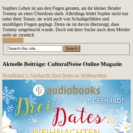
Sophies Leben ist aus den Fugen geraten, als ihr kleiner Bruder
Tommy an einer Überdosis starb. Allerdings leidet Sophie nicht nur
unter ihrer Trauer, sie wird auch von Schuldgefühlen und
unzähligen Fragen geplagt. Denn sie ist davon überzeugt, dass
Tommy umgebracht wurde. Doch mit ihrer Suche nach dem Mörder
steht sie ziemlich
Read More
Posts
navigation
Aktuelle Beiträge: CulturalNoise Online Magazin
[Kopfkino] J. Gerhardt: Drei Dates zu Weihnachten