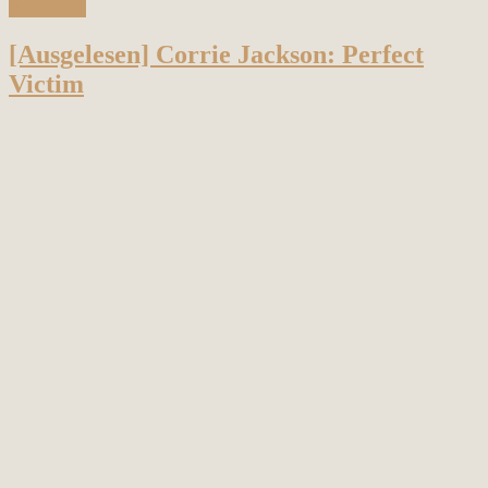
Read More
[Ausgelesen] Corrie Jackson: Perfect
Victim