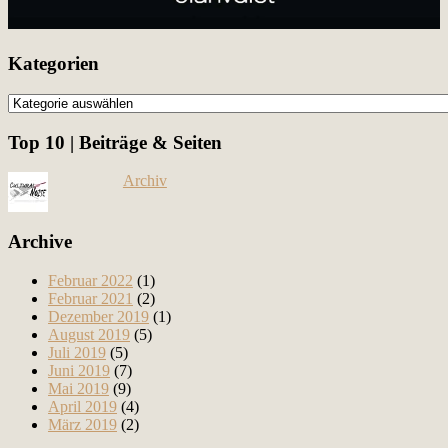
Kategorien
Kategorien
Top 10 | Beiträge & Seiten
Archiv
Archive
Februar 2022
(1)
Februar 2021
(2)
Dezember 2019
(1)
August 2019
(5)
Juli 2019
(5)
Juni 2019
(7)
Mai 2019
(9)
April 2019
(4)
März 2019
(2)