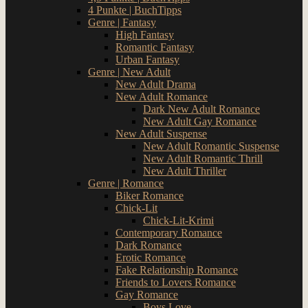
4 Punkte | BuchTipps
Genre | Fantasy
High Fantasy
Romantic Fantasy
Urban Fantasy
Genre | New Adult
New Adult Drama
New Adult Romance
Dark New Adult Romance
New Adult Gay Romance
New Adult Suspense
New Adult Romantic Suspense
New Adult Romantic Thrill
New Adult Thriller
Genre | Romance
Biker Romance
Chick-Lit
Chick-Lit-Krimi
Contemporary Romance
Dark Romance
Erotic Romance
Fake Relationship Romance
Friends to Lovers Romance
Gay Romance
Boys Love