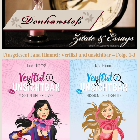
[Ausgelesen] Jana Himmel: Verflixt und unsichtbar – Folge 1-3