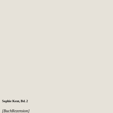
Sophie Kent, Bd. 2
[BuchRezension]