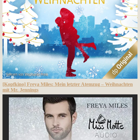
[Kopfkino] Freya Miles: Mein letzter Atemzug – Weihnachten
mit Mr. Jennings