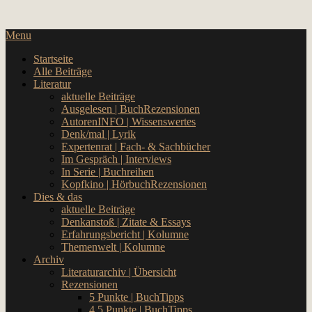
Skip
… hier spielt Kultur die erste Geige!
to
CulturalNoise Online Magazin
Menu
content
Startseite
Alle Beiträge
Literatur
aktuelle Beiträge
Ausgelesen | BuchRezensionen
AutorenINFO | Wissenswertes
Denk/mal | Lyrik
Expertenrat | Fach- & Sachbücher
Im Gespräch | Interviews
In Serie | Buchreihen
Kopfkino | HörbuchRezensionen
Dies & das
aktuelle Beiträge
Denkanstoß | Zitate & Essays
Erfahrungsbericht | Kolumne
Themenwelt | Kolumne
Archiv
Literaturarchiv | Übersicht
Rezensionen
5 Punkte | BuchTipps
4,5 Punkte | BuchTipps