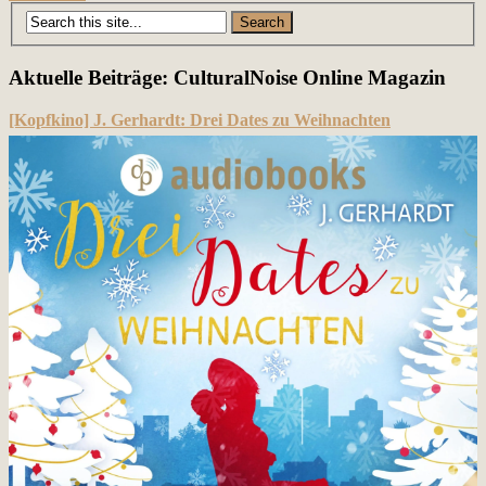
Posts
navigation
Aktuelle Beiträge: CulturalNoise Online Magazin
[Kopfkino] J. Gerhardt: Drei Dates zu Weihnachten