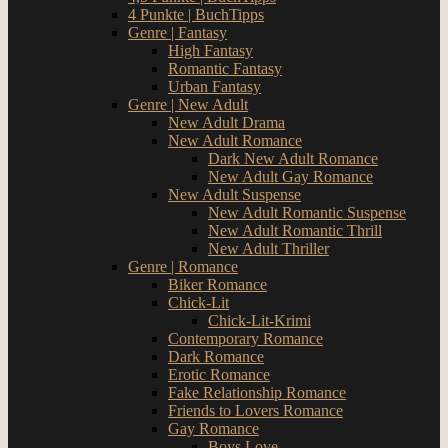
4 Punkte | BuchTipps
Genre | Fantasy
High Fantasy
Romantic Fantasy
Urban Fantasy
Genre | New Adult
New Adult Drama
New Adult Romance
Dark New Adult Romance
New Adult Gay Romance
New Adult Suspense
New Adult Romantic Suspense
New Adult Romantic Thrill
New Adult Thriller
Genre | Romance
Biker Romance
Chick-Lit
Chick-Lit-Krimi
Contemporary Romance
Dark Romance
Erotic Romance
Fake Relationship Romance
Friends to Lovers Romance
Gay Romance
Boys Love