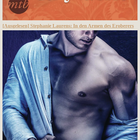
[Ausgelesen] Stephanie Laurens: In den Armen des Eroberers