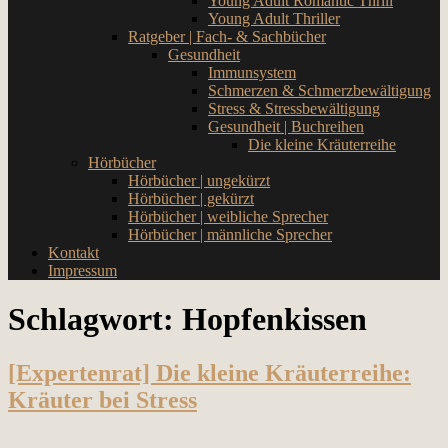
Young Adult Romantic Thrill
Young Adult Thriller
Ratgeber | Fach- & Sachbücher
Gesundheit
Immunsystem
Schmerzen & Schmerzbewältigung
Stress & Stressbewältigung
Gesundheit | Buchreihen
Die kleine Kräuterreihe
Hörbücher
Hörbücher | ungekürzt
Hörbücher | gekürzt
Hörbücher | weibliche Sprecher
Hörbücher | männliche Sprecher
Kontakt
Impressum
Schlagwort:
Hopfenkissen
[Expertenrat] Die kleine Kräuterreihe:
Kräuter bei Stress