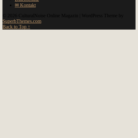
✉︎ Kontakt
© 2026 CulturalNoise Online Magazin
| WordPress Theme by
SuperbThemes.com
Back to Top ↑