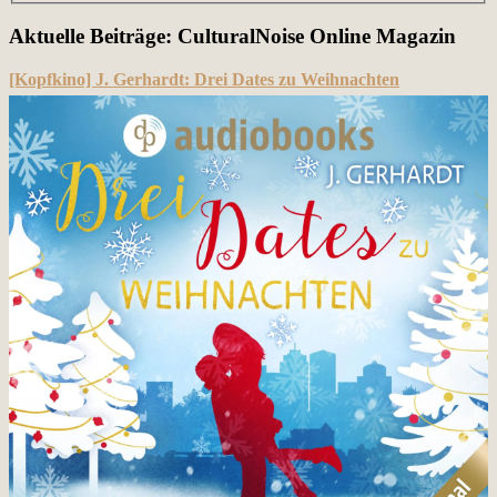
navigation
Aktuelle Beiträge: CulturalNoise Online Magazin
[Kopfkino] J. Gerhardt: Drei Dates zu Weihnachten