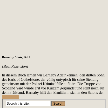
Barnaby Adair, Bd. 1
[BuchRezension]
In diesem Buch lernen wir Barnaby Adair kennen, den dritten Sohn
des Earls of Cothelstone, der völlig untypisch für seine Stellung
gemeinsam mit der Polizei Kriminalfälle aufklärt. Die Truppe von
Scotland Yard wurde erst vor Kurzem gegründet und steht noch auf
dem Prüfstand. Barnaby hilft den Ermittlern, sich in den Salons der
Read More
Posts