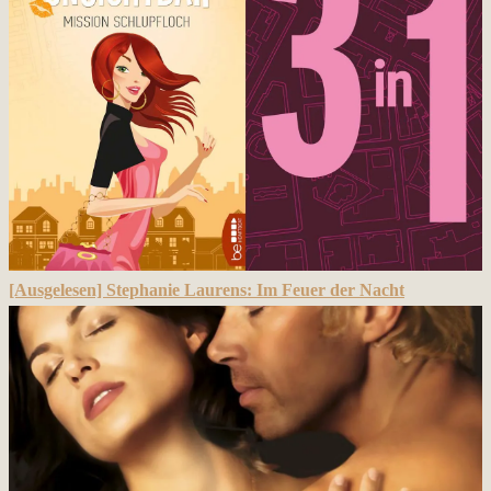
[Ausgelesen] Stephanie Laurens: Im Feuer der Nacht