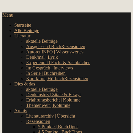
Skip
… hier spielt Kultur die erste Geige!
to
CulturalNoise Online Magazin
Menu
content
Startseite
Alle Beiträge
Literatur
aktuelle Beiträge
Ausgelesen | BuchRezensionen
AutorenINFO | Wissenswertes
Denk/mal | Lyrik
Expertenrat | Fach- & Sachbücher
Im Gespräch | Interviews
In Serie | Buchreihen
Kopfkino | HörbuchRezensionen
Dies & das
aktuelle Beiträge
Denkanstoß | Zitate & Essays
Erfahrungsbericht | Kolumne
Themenwelt | Kolumne
Archiv
Literaturarchiv | Übersicht
Rezensionen
5 Punkte | BuchTipps
4,5 Punkte | BuchTipps