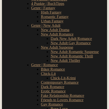
4 Punkte | BuchTipps
Genre | Fantasy
High Fantasy
Romantic Fantasy
Urban Fantasy
Genre | New Adult
New Adult Drama
New Adult Romance
Dark New Adult Romance
New Adult Gay Romance
New Adult Suspense
New Adult Romantic Suspense
New Adult Romantic Thrill
New Adult Thriller
Genre | Romance
Biker Romance
Chick-Lit
Chick-Lit-Krimi
Contemporary Romance
Dark Romance
Erotic Romance
Fake Relationship Romance
Friends to Lovers Romance
Gay Romance
Boys Love