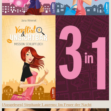
[Ausgelesen] Stephanie Laurens: Im Feuer der Nacht