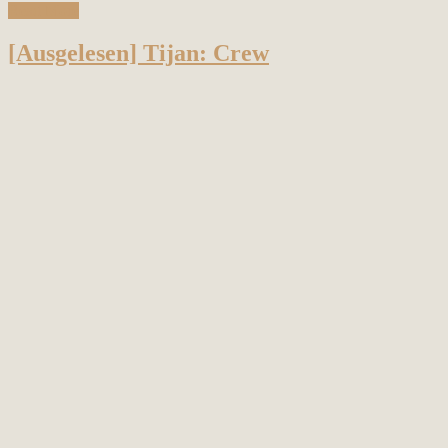
Read More
[Ausgelesen] Tijan: Crew