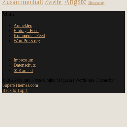
Ängste
Zusammenhalt
Zweifel
Übersetzung
Meta
Anmelden
Eintrags-Feed
Kommentar-Feed
WordPress.org
Impressum
Datenschutz
✉︎ Kontakt
© 2026 CulturalNoise Online Magazin
| WordPress Theme by
SuperbThemes.com
Back to Top ↑