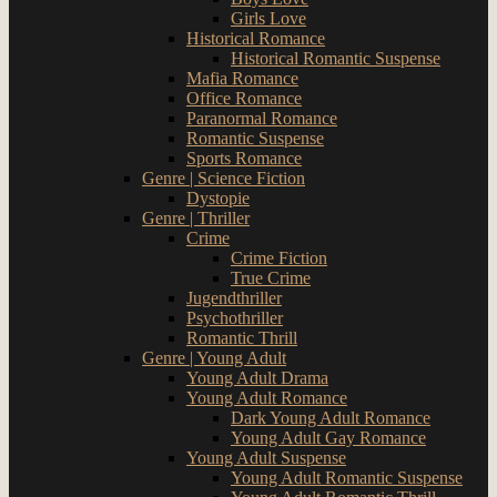
Girls Love
Historical Romance
Historical Romantic Suspense
Mafia Romance
Office Romance
Paranormal Romance
Romantic Suspense
Sports Romance
Genre | Science Fiction
Dystopie
Genre | Thriller
Crime
Crime Fiction
True Crime
Jugendthriller
Psychothriller
Romantic Thrill
Genre | Young Adult
Young Adult Drama
Young Adult Romance
Dark Young Adult Romance
Young Adult Gay Romance
Young Adult Suspense
Young Adult Romantic Suspense