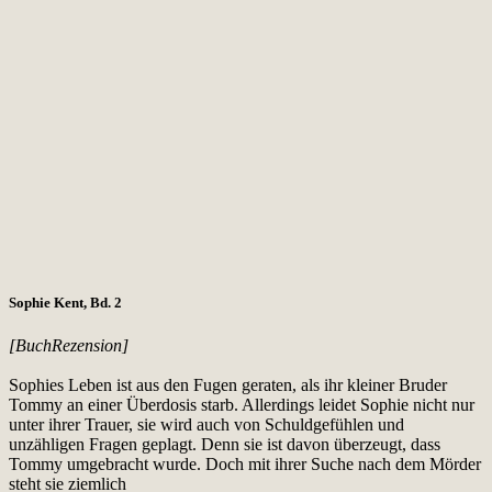
Sophie Kent, Bd. 2
[BuchRezension]
Sophies Leben ist aus den Fugen geraten, als ihr kleiner Bruder
Tommy an einer Überdosis starb. Allerdings leidet Sophie nicht nur
unter ihrer Trauer, sie wird auch von Schuldgefühlen und
unzähligen Fragen geplagt. Denn sie ist davon überzeugt, dass
Tommy umgebracht wurde. Doch mit ihrer Suche nach dem Mörder
steht sie ziemlich