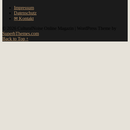
Impressum
Datenschutz
✉︎ Kontakt
© 2026 CulturalNoise Online Magazin
| WordPress Theme by
SuperbThemes.com
Back to Top ↑