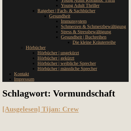
Young Adult Romantic Thrill
Young Adult Thriller
Ratgeber | Fach- & Sachbücher
Gesundheit
Immunsystem
Schmerzen & Schmerzbewältigung
Stress & Stressbewältigung
Gesundheit | Buchreihen
Die kleine Kräuterreihe
Hörbücher
Hörbücher | ungekürzt
Hörbücher | gekürzt
Hörbücher | weibliche Sprecher
Hörbücher | männliche Sprecher
Kontakt
Impressum
Schlagwort:
Vormundschaft
[Ausgelesen] Tijan: Crew