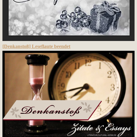
[Denkanstoß] Leseflaute beendet