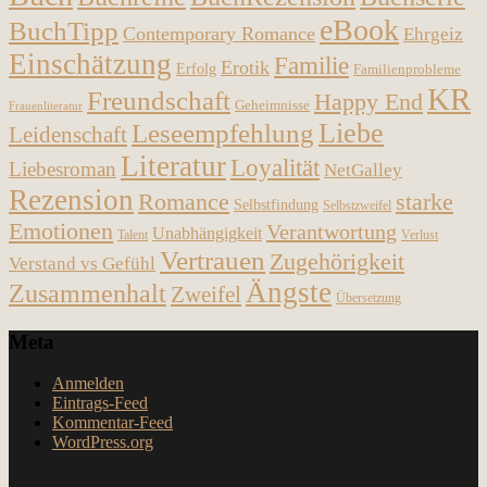
eBook
BuchTipp
Contemporary Romance
Ehrgeiz
Einschätzung
Familie
Erotik
Erfolg
Familienprobleme
KR
Freundschaft
Happy End
Geheimnisse
Frauenliteratur
Liebe
Leseempfehlung
Leidenschaft
Literatur
Loyalität
Liebesroman
NetGalley
Rezension
Romance
starke
Selbstfindung
Selbstzweifel
Emotionen
Verantwortung
Unabhängigkeit
Talent
Verlust
Vertrauen
Zugehörigkeit
Verstand vs Gefühl
Ängste
Zusammenhalt
Zweifel
Übersetzung
Meta
Anmelden
Eintrags-Feed
Kommentar-Feed
WordPress.org