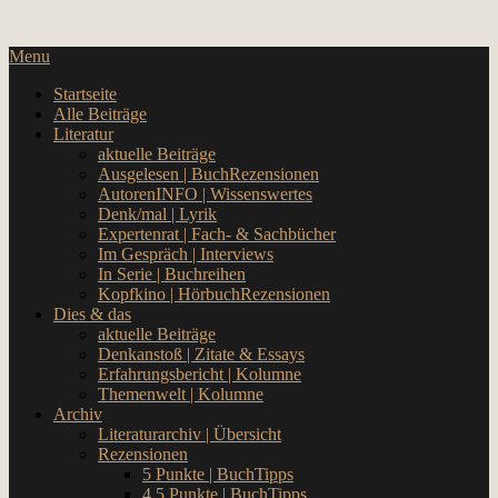
Skip
… hier spielt Kultur die erste Geige!
to
CulturalNoise Online Magazin
Menu
content
Startseite
Alle Beiträge
Literatur
aktuelle Beiträge
Ausgelesen | BuchRezensionen
AutorenINFO | Wissenswertes
Denk/mal | Lyrik
Expertenrat | Fach- & Sachbücher
Im Gespräch | Interviews
In Serie | Buchreihen
Kopfkino | HörbuchRezensionen
Dies & das
aktuelle Beiträge
Denkanstoß | Zitate & Essays
Erfahrungsbericht | Kolumne
Themenwelt | Kolumne
Archiv
Literaturarchiv | Übersicht
Rezensionen
5 Punkte | BuchTipps
4,5 Punkte | BuchTipps