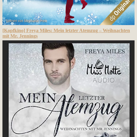
[Kopfkino] Freya Miles: Mein letzter Atemzug – Weihnachten
mit Mr. Jennings