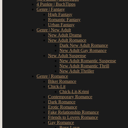
4 Punkte | BuchTipps
Genre | Fantasy
High Fantasy
Romantic Fantasy
Urban Fantasy
Genre | New Adult
New Adult Drama
New Adult Romance
Dark New Adult Romance
New Adult Gay Romance
New Adult Suspense
New Adult Romantic Suspense
New Adult Romantic Thrill
New Adult Thriller
Genre | Romance
Biker Romance
Chick-Lit
Chick-Lit-Krimi
Contemporary Romance
Dark Romance
Erotic Romance
Fake Relationship Romance
Friends to Lovers Romance
Gay Romance
Boys Love