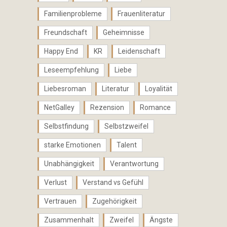
Familienprobleme
Frauenliteratur
Freundschaft
Geheimnisse
Happy End
KR
Leidenschaft
Leseempfehlung
Liebe
Liebesroman
Literatur
Loyalität
NetGalley
Rezension
Romance
Selbstfindung
Selbstzweifel
starke Emotionen
Talent
Unabhängigkeit
Verantwortung
Verlust
Verstand vs Gefühl
Vertrauen
Zugehörigkeit
Zusammenhalt
Zweifel
Ängste