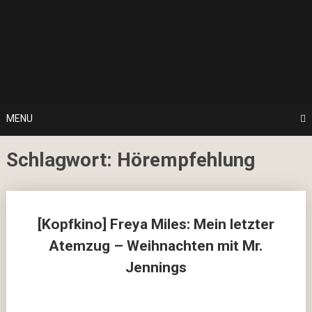
Skip
… hier spielt Kultur die erste Geige!
to
CulturalNoise
content
Online
Magazin
MENU
Schlagwort:
Hörempfehlung
Posts
[Kopfkino] Freya Miles: Mein letzter
navigation
Atemzug – Weihnachten mit Mr.
Jennings