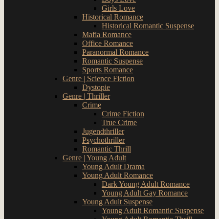
Girls Love
Historical Romance
Historical Romantic Suspense
Mafia Romance
Office Romance
Paranormal Romance
Romantic Suspense
Sports Romance
Genre | Science Fiction
Dystopie
Genre | Thriller
Crime
Crime Fiction
True Crime
Jugendthriller
Psychothriller
Romantic Thrill
Genre | Young Adult
Young Adult Drama
Young Adult Romance
Dark Young Adult Romance
Young Adult Gay Romance
Young Adult Suspense
Young Adult Romantic Suspense