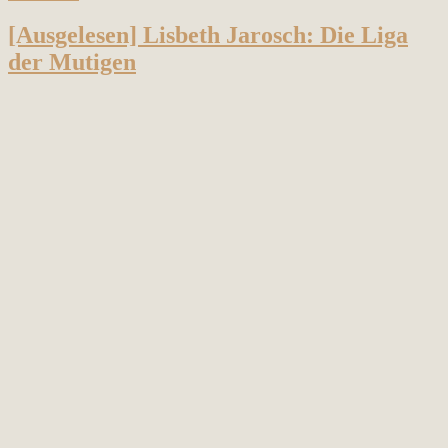
[Ausgelesen] Lisbeth Jarosch: Die Liga
der Mutigen