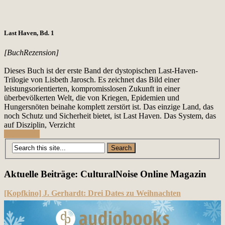
Last Haven, Bd. 1
[BuchRezension]
Dieses Buch ist der erste Band der dystopischen Last-Haven-
Trilogie von Lisbeth Jarosch. Es zeichnet das Bild einer
leistungsorientierten, kompromisslosen Zukunft in einer
überbevölkerten Welt, die von Kriegen, Epidemien und
Hungersnöten beinahe komplett zerstört ist. Das einzige Land, das
noch Schutz und Sicherheit bietet, ist Last Haven. Das System, das
auf Disziplin, Verzicht
Read More
Posts
navigation
Aktuelle Beiträge: CulturalNoise Online Magazin
[Kopfkino] J. Gerhardt: Drei Dates zu Weihnachten