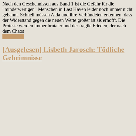
Nach den Geschehnissen aus Band 1 ist die Gefahr für die
"minderwertigen" Menschen in Last Haven leider noch immer nicht
gebannt. Schnell müssen Aida und ihre Verbündeten erkennen, dass
der Widerstand gegen die neuen Werte größer ist als erhofft. Die
Proteste werden immer brutaler und der fragile Frieden, der nach
dem Chaos
Read More
[Ausgelesen] Lisbeth Jarosch: Tödliche
Geheimnisse