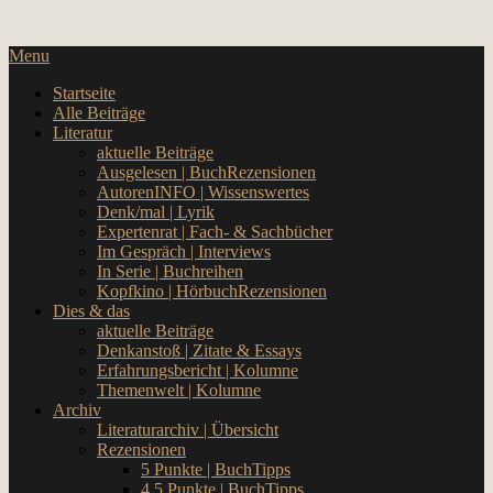
Skip
… hier spielt Kultur die erste Geige!
to
CulturalNoise Online Magazin
Menu
content
Startseite
Alle Beiträge
Literatur
aktuelle Beiträge
Ausgelesen | BuchRezensionen
AutorenINFO | Wissenswertes
Denk/mal | Lyrik
Expertenrat | Fach- & Sachbücher
Im Gespräch | Interviews
In Serie | Buchreihen
Kopfkino | HörbuchRezensionen
Dies & das
aktuelle Beiträge
Denkanstoß | Zitate & Essays
Erfahrungsbericht | Kolumne
Themenwelt | Kolumne
Archiv
Literaturarchiv | Übersicht
Rezensionen
5 Punkte | BuchTipps
4,5 Punkte | BuchTipps