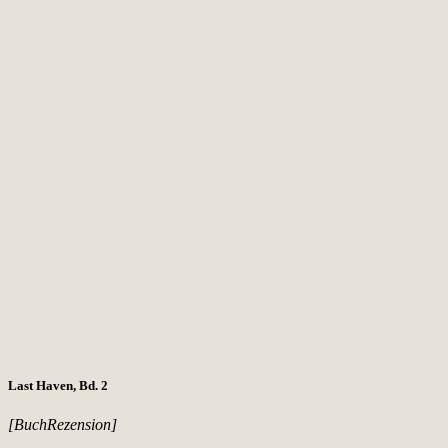
Last Haven, Bd. 2
[BuchRezension]