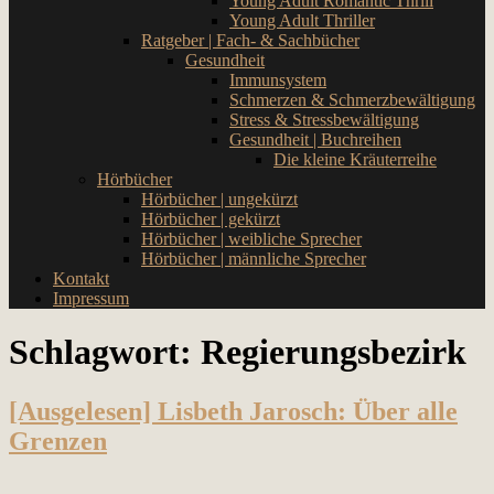
Young Adult Romantic Thrill
Young Adult Thriller
Ratgeber | Fach- & Sachbücher
Gesundheit
Immunsystem
Schmerzen & Schmerzbewältigung
Stress & Stressbewältigung
Gesundheit | Buchreihen
Die kleine Kräuterreihe
Hörbücher
Hörbücher | ungekürzt
Hörbücher | gekürzt
Hörbücher | weibliche Sprecher
Hörbücher | männliche Sprecher
Kontakt
Impressum
Schlagwort:
Regierungsbezirk
[Ausgelesen] Lisbeth Jarosch: Über alle
Grenzen