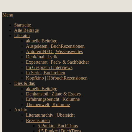
Skip
… hier spielt Kultur die erste Geige!
to
CulturalNoise Online Magazin
Menu
content
Startseite
Alle Beiträge
Literatur
aktuelle Beiträge
Ausgelesen | BuchRezensionen
AutorenINFO | Wissenswertes
Denk/mal | Lyrik
Expertenrat | Fach- & Sachbücher
Im Gespräch | Interviews
In Serie | Buchreihen
Kopfkino | HörbuchRezensionen
Dies & das
aktuelle Beiträge
Denkanstoß | Zitate & Essays
Erfahrungsbericht | Kolumne
Themenwelt | Kolumne
Archiv
Literaturarchiv | Übersicht
Rezensionen
5 Punkte | BuchTipps
4,5 Punkte | BuchTipps