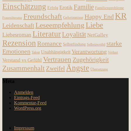
Einschätzung
Familie
Erotik
Erfolg
Familienprobleme
KR
Freundschaft
Happy End
Geheimnisse
Frauenliteratur
Liebe
Leseempfehlung
Leidenschaft
Literatur
Loyalität
Liebesroman
NetGalley
Rezension
Romance
starke
Selbstfindung
Selbstzweifel
Emotionen
Verantwortung
Unabhängigkeit
Talent
Verlust
Vertrauen
Zugehörigkeit
Verstand vs Gefühl
Ängste
Zusammenhalt
Zweifel
Übersetzung
Meta
Anmelden
Eintrags-Feed
Kommentar-Feed
WordPress.org
Impressum