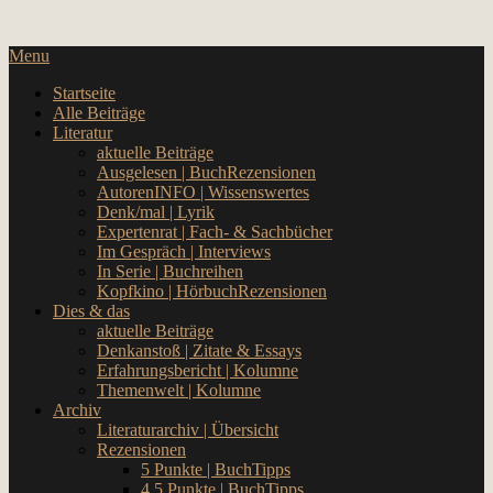
Skip
… hier spielt Kultur die erste Geige!
to
CulturalNoise Online Magazin
Menu
content
Startseite
Alle Beiträge
Literatur
aktuelle Beiträge
Ausgelesen | BuchRezensionen
AutorenINFO | Wissenswertes
Denk/mal | Lyrik
Expertenrat | Fach- & Sachbücher
Im Gespräch | Interviews
In Serie | Buchreihen
Kopfkino | HörbuchRezensionen
Dies & das
aktuelle Beiträge
Denkanstoß | Zitate & Essays
Erfahrungsbericht | Kolumne
Themenwelt | Kolumne
Archiv
Literaturarchiv | Übersicht
Rezensionen
5 Punkte | BuchTipps
4,5 Punkte | BuchTipps