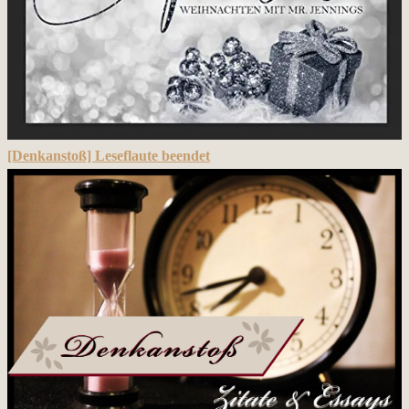
[Denkanstoß] Leseflaute beendet