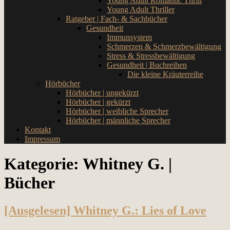
Young Adult Romantic Thrill
Young Adult Thriller
Ratgeber | Fach- & Sachbücher
Gesundheit
Immunsystem
Schmerzen & Schmerzbewältigung
Stress & Stressbewältigung
Gesundheit | Buchreihen
Die kleine Kräuterreihe
Hörbücher
Hörbücher | ungekürzt
Hörbücher | gekürzt
Hörbücher | weibliche Sprecher
Hörbücher | männliche Sprecher
Kontakt
Impressum
Kategorie:
Whitney G. |
Bücher
[Ausgelesen] Whitney G.: Lies of Love