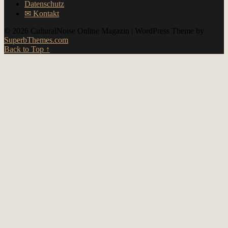
Datenschutz
✉︎ Kontakt
© 2026 CulturalNoise Online Magazin
| WordPress Theme by
SuperbThemes.com
Back to Top ↑