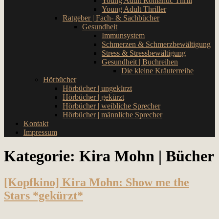
Young Adult Romantic Thrill
Young Adult Thriller
Ratgeber | Fach- & Sachbücher
Gesundheit
Immunsystem
Schmerzen & Schmerzbewältigung
Stress & Stressbewältigung
Gesundheit | Buchreihen
Die kleine Kräuterreihe
Hörbücher
Hörbücher | ungekürzt
Hörbücher | gekürzt
Hörbücher | weibliche Sprecher
Hörbücher | männliche Sprecher
Kontakt
Impressum
Kategorie:
Kira Mohn | Bücher
[Kopfkino] Kira Mohn: Show me the
Stars *gekürzt*