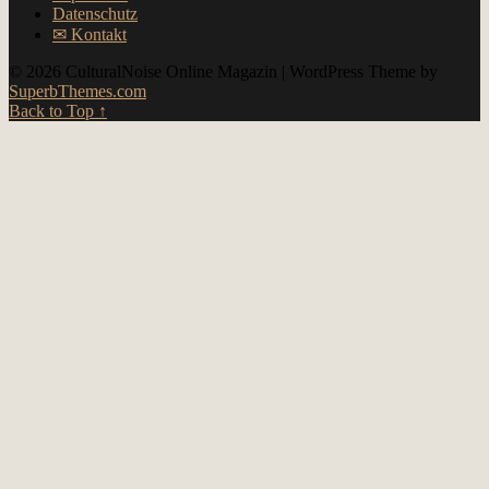
Datenschutz
✉︎ Kontakt
© 2026 CulturalNoise Online Magazin
| WordPress Theme by
SuperbThemes.com
Back to Top ↑