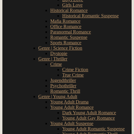
Girls Love
Historical Romance
Historical Romantic Suspense
Mafia Romance
Office Romance
Paranormal Romance
Romantic Suspense
Sports Romance
Genre | Science Fiction
Dystopie
Genre | Thriller
Crime
Crime Fiction
True Crime
Jugendthriller
Psychothriller
Romantic Thrill
Genre | Young Adult
Young Adult Drama
Young Adult Romance
Dark Young Adult Romance
Young Adult Gay Romance
Young Adult Suspense
Young Adult Romantic Suspense