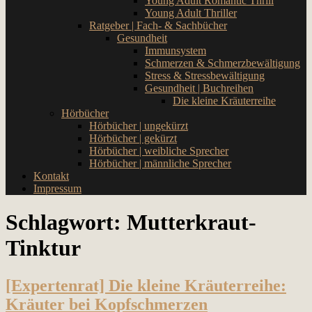
Young Adult Romantic Thrill
Young Adult Thriller
Ratgeber | Fach- & Sachbücher
Gesundheit
Immunsystem
Schmerzen & Schmerzbewältigung
Stress & Stressbewältigung
Gesundheit | Buchreihen
Die kleine Kräuterreihe
Hörbücher
Hörbücher | ungekürzt
Hörbücher | gekürzt
Hörbücher | weibliche Sprecher
Hörbücher | männliche Sprecher
Kontakt
Impressum
Schlagwort:
Mutterkraut-
Tinktur
[Expertenrat] Die kleine Kräuterreihe:
Kräuter bei Kopfschmerzen