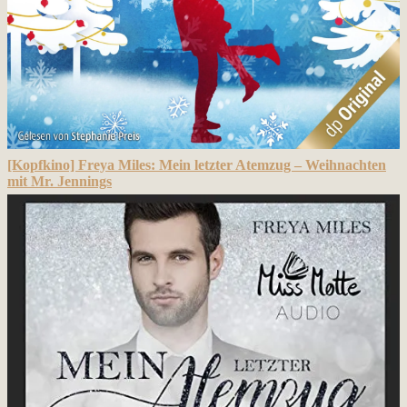
[Kopfkino] Freya Miles: Mein letzter Atemzug – Weihnachten
mit Mr. Jennings