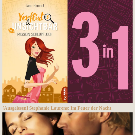
[Ausgelesen] Stephanie Laurens: Im Feuer der Nacht