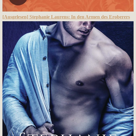
[Ausgelesen] Stephanie Laurens: In den Armen des Eroberers