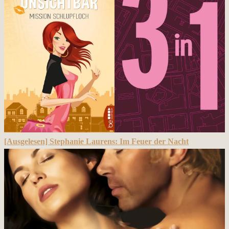
[Ausgelesen] Stephanie Laurens: Im Feuer der Nacht