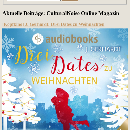
navigation
Aktuelle Beiträge: CulturalNoise Online Magazin
[Kopfkino] J. Gerhardt: Drei Dates zu Weihnachten