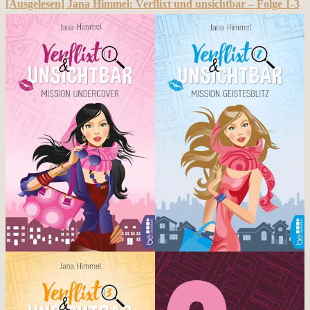
[Ausgelesen] Jana Himmel: Verflixt und unsichtbar – Folge 1-3