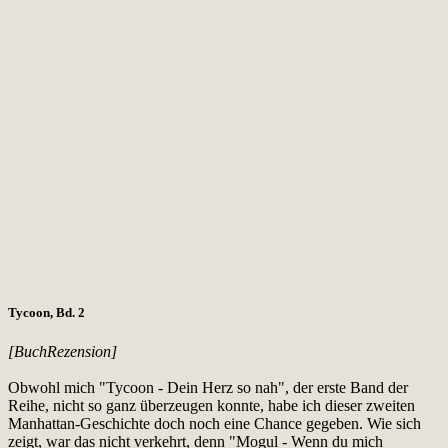
Tycoon, Bd. 2
[BuchRezension]
Obwohl mich "Tycoon - Dein Herz so nah", der erste Band der
Reihe, nicht so ganz überzeugen konnte, habe ich dieser zweiten
Manhattan-Geschichte doch noch eine Chance gegeben. Wie sich
zeigt, war das nicht verkehrt, denn "Mogul - Wenn du mich