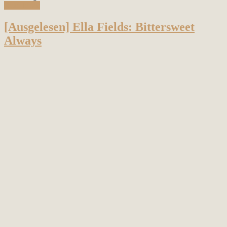
Read More
[Ausgelesen] Ella Fields: Bittersweet
Always