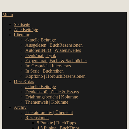
Skip
… hier spielt Kultur die erste Geige!
to
CulturalNoise Online Magazin
Menu
content
Startseite
Alle Beiträge
Literatur
aktuelle Beiträge
Ausgelesen | BuchRezensionen
AutorenINFO | Wissenswertes
Denk/mal | Lyrik
Expertenrat | Fach- & Sachbücher
Im Gespräch | Interviews
In Serie | Buchreihen
Kopfkino | HörbuchRezensionen
Dies & das
aktuelle Beiträge
Denkanstoß | Zitate & Essays
Erfahrungsbericht | Kolumne
Themenwelt | Kolumne
Archiv
Literaturarchiv | Übersicht
Rezensionen
5 Punkte | BuchTipps
4,5 Punkte | BuchTipps