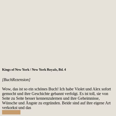
Kings of New York / New York Royals, Bd. 4
[BuchRezension]
Wow, das ist so ein schönes Buch! Ich habe Violet und Alex sofort
gemocht und ihre Geschichte gebannt verfolgt. Es ist toll, sie von
Seite zu Seite besser kennenzulernen und ihre Geheimnisse,
Wünsche und Ängste zu ergründen. Beide sind auf ihre eigene Art
verkorkst und das
Read More