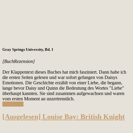
Gray Springs University, Bd. 1
[BuchRezension]
Der Klappentext dieses Buches hat mich fasziniert. Dann habe ich
die ersten Seiten gelesen und war sofort gefangen von Daisys
Emotionen. Die Geschichte erzählt von einer Liebe, die begann,
lange bevor Daisy und Quinn die Bedeutung des Wortes "Liebe"
überhaupt kannten. Sie sind zusammen aufgewachsen und waren
vom ersten Moment an unzertrennlich.
Read More
[Ausgelesen] Louise Bay: British Knight