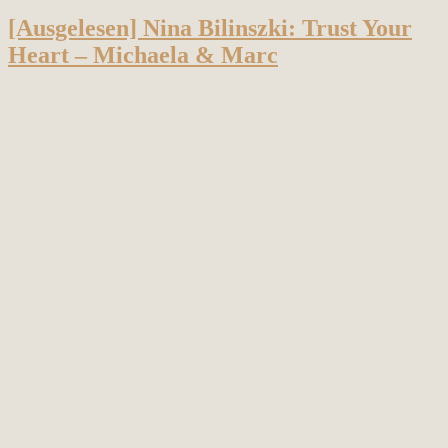
[Ausgelesen] Nina Bilinszki: Trust Your
Heart – Michaela & Marc