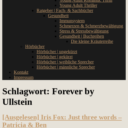
Young Adult Romantic Thrill
Young Adult Thriller
Ratgeber | Fach- & Sachbücher
Gesundheit
Immunsystem
Schmerzen & Schmerzbewältigung
Stress & Stressbewältigung
Gesundheit | Buchreihen
Die kleine Kräuterreihe
Hörbücher
Hörbücher | ungekürzt
Hörbücher | gekürzt
Hörbücher | weibliche Sprecher
Hörbücher | männliche Sprecher
Kontakt
Impressum
Schlagwort:
Forever by
Ullstein
[Ausgelesen] Iris Fox: Just three words –
Patricia & Ben