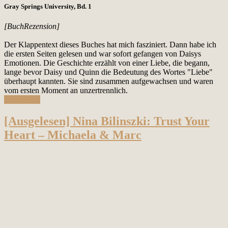
Gray Springs University, Bd. 1
[BuchRezension]
Der Klappentext dieses Buches hat mich fasziniert. Dann habe ich
die ersten Seiten gelesen und war sofort gefangen von Daisys
Emotionen. Die Geschichte erzählt von einer Liebe, die begann,
lange bevor Daisy und Quinn die Bedeutung des Wortes "Liebe"
überhaupt kannten. Sie sind zusammen aufgewachsen und waren
vom ersten Moment an unzertrennlich.
Read More
[Ausgelesen] Nina Bilinszki: Trust Your
Heart – Michaela & Marc