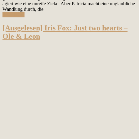
agiert wie eine unreife Zicke. Aber Patricia macht eine unglaubliche
Wandlung durch, die
Read More
[Ausgelesen] Iris Fox: Just two hearts –
Ole & Leon