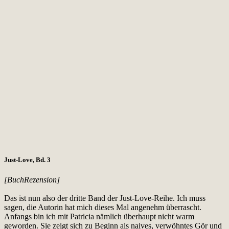
Just-Love, Bd. 3
[BuchRezension]
Das ist nun also der dritte Band der Just-Love-Reihe. Ich muss
sagen, die Autorin hat mich dieses Mal angenehm überrascht.
Anfangs bin ich mit Patricia nämlich überhaupt nicht warm
geworden. Sie zeigt sich zu Beginn als naives, verwöhntes Gör und