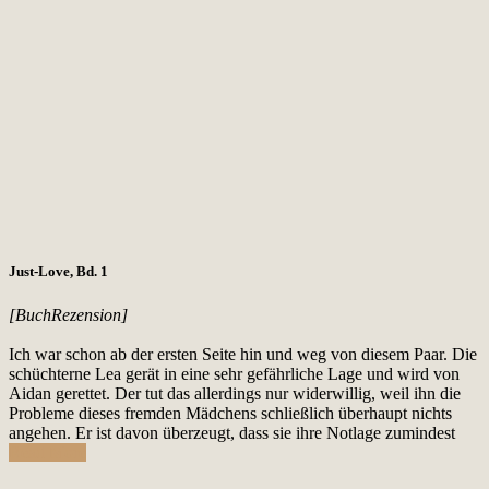
Just-Love, Bd. 1
[BuchRezension]
Ich war schon ab der ersten Seite hin und weg von diesem Paar. Die
schüchterne Lea gerät in eine sehr gefährliche Lage und wird von
Aidan gerettet. Der tut das allerdings nur widerwillig, weil ihn die
Probleme dieses fremden Mädchens schließlich überhaupt nichts
angehen. Er ist davon überzeugt, dass sie ihre Notlage zumindest
Read More