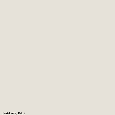
Just-Love, Bd. 2