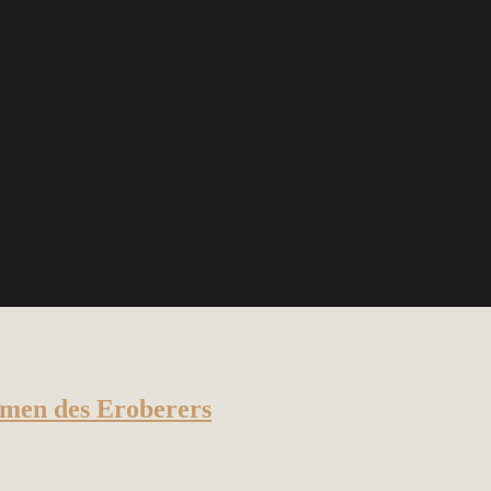
rmen des Eroberers