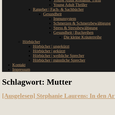
Young Adult Romantic Thrill
Young Adult Thriller
Ratgeber | Fach- & Sachbücher
Gesundheit
Immunsystem
Schmerzen & Schmerzbewältigung
Stress & Stressbewältigung
Gesundheit | Buchreihen
Die kleine Kräuterreihe
Hörbücher
Hörbücher | ungekürzt
Hörbücher | gekürzt
Hörbücher | weibliche Sprecher
Hörbücher | männliche Sprecher
Kontakt
Impressum
Schlagwort:
Mutter
[Ausgelesen] Stephanie Laurens: In den A